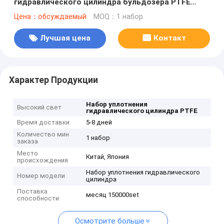
гидравлического цилиндра бульдозера PTFE
хорошее
Цена：обсуждаемый
MOQ：1 набор
Лучшая цена
Контакт
Характер Продукции
Набор уплотнения
Высокий свет
гидравлического цилиндра PTFE
Время доставки
5-8 дней
Количество мин
1 набор
заказа
Место
Китай, Япония
происхождения
Набор уплотнения гидравлического
Номер модели
цилиндра
Поставка
месяц 150000set
способности
Осмотрите больше