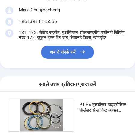
Miss. Chunjingcheng
+8613911115555
131-132, सेकेंड स्ट्रीट, गुआंग्क्सिन अंतरराष्ट्रीय मशीनरी बिल्डिंग,
नंबर 122, ज़ुकुन ईस्ट रिंग रोड, तियानहे जिला, ग्वांगझोउ
अब से संपर्क करें
सबसे उत्तम प्रतिदान प्राप्त करें
PTFE बुलडोजर हाइड्रोलिक
सिलेंडर सील किट अच्छा
पहनने का प्रतिरोध