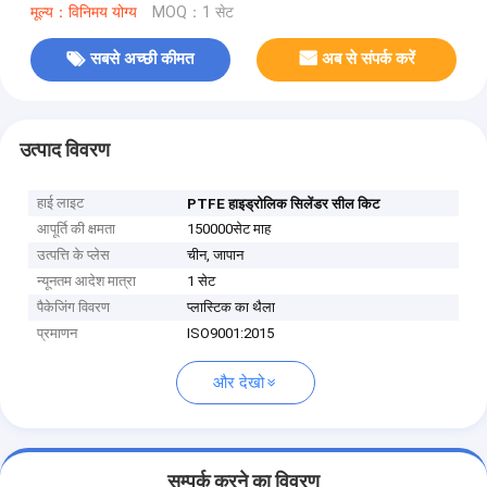
मूल्य：विनिमय योग्य
MOQ：1 सेट
सबसे अच्छी कीमत
अब से संपर्क करें
उत्पाद विवरण
हाई लाइट
PTFE हाइड्रोलिक सिलेंडर सील किट
आपूर्ति की क्षमता
150000सेट माह
उत्पत्ति के प्लेस
चीन, जापान
न्यूनतम आदेश मात्रा
1 सेट
पैकेजिंग विवरण
प्लास्टिक का थैला
प्रमाणन
ISO9001:2015
और देखो
सम्पर्क करने का विवरण