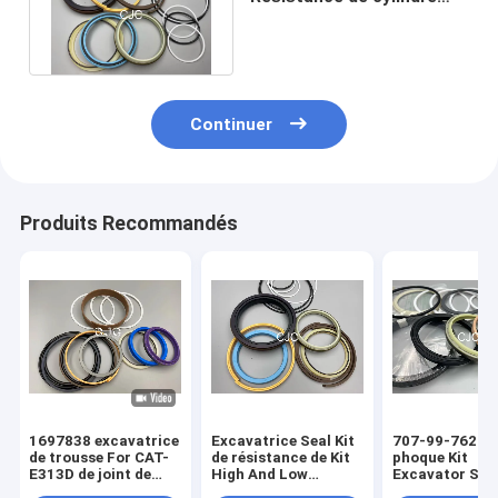
hydraulique de bouteur de
PTFE
Continuer
Produits Recommandés
1697838 excavatrice
Excavatrice Seal Kit
707-99-76260
de trousse For CAT-
de résistance de Kit
phoque Kit
E313D de joint de
High And Low
Excavator Spa
cylindre hydraulique
Pressure de joint de
Parts de cylin