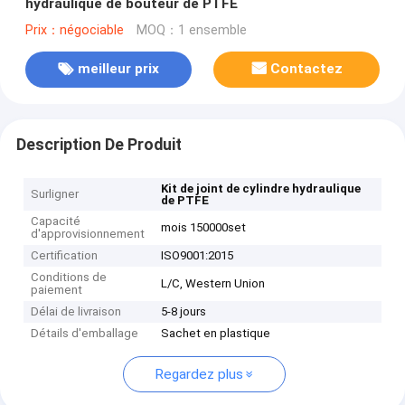
hydraulique de bouteur de PTFE
Prix：négociable
MOQ：1 ensemble
meilleur prix
Contactez
Description De Produit
Kit de joint de cylindre hydraulique
Surligner
de PTFE
Capacité
mois 150000set
d'approvisionnement
Certification
ISO9001:2015
Conditions de
L/C, Western Union
paiement
Délai de livraison
5-8 jours
Détails d'emballage
Sachet en plastique
Regardez plus