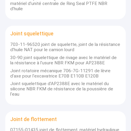
Bague de cylindre hydraulique
matériel d'unité centrale de Ring Seal PTFE NBR
d'huile
Quille en acier léger
Épingles en acier léger
Joint squelettique
703-11-96520 joint de squelette, joint de la résistance
d'huile NAT pour le camion lourd
30-90 joint squelettique de rivage avec le matériel de
la résistance à l'usure NBR FKM pour AP2388E
Joint rotatoire mécanique 706-7G-11291 de lèvre
d'axe pour l'excavatrice E70B E110B E120B
Joint squelettique d'AP2388E avec le matériel du
silicone NBR FKM de résistance de la poussière de
l'eau
Joint de flottement
07155-01435 joint de flottement, matériel hydraulique