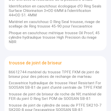
Identification en caoutchouc écologique d'O Ring Seals
Surface Chlorination 3×OD 6MM à l'identification
44×OD 51. 4MM
Matériel en caoutchouc O Ring Seal trousse, rivage de
scellage de Ring trousse 45-90 pour l'excavatrice
Phoque en caoutchouc métrique trousse Oil Proof, 45
cylindre hydraulique trousse High Precision du rivage
NBR
trousse de joint de briseur
86612744 matériel du trousse TPFE FKM de joint de
briseur pour des pièces de rechange de marteau
À la maison
Excavatrice hydraulique de trousse Heat Resistant For
SOOSAN SB-81 de joint d'unité centrale de TPFE FKM
À propos de Mingseal
Produits
trousse de joint de briseur de roche de NY, matériel de
horizontal-slurrypump.com est une entreprise
FER du joint O Ring Set POM de SOOSAN SB-81
professionnelle impliquée dans la fabrication et la
Le spectacle VR
trousse de joint de cylindre de seau de PTFE SK210-7
commercialisation de pompes et de mélangeurs de la
SK200-8 pour l'excavatrice SOOSAN SB-81