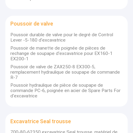
meilleure qualité pour un large éventail et une variété de
À propos de nous
clients au pays et à l'étranger.Il est situé à Wuxi., province
du Jiangsu, en Chine.
Visite de l'usine
Poussoir de valve
horizontal-slurrypump.com créé en 2000, maintenant, plus
de 90% de nos travailleurs et ingénieurs ont de
Contrôle de la qualité
Poussoir durable de valve pour le degré de Control
nombreuses années d'expérience de production, avec une
Lever -5-180 d'excavatrice
capacité de production de 20 ensembles par jour.Ils
Nous contacter
Poussoir de manette de poignée de pièces de
pourraient terminer la procédure de
rechange de soupape d'excavatrice pour EX160-1
conceptionL'entreprise est une entreprise de haute
Nouvelles
EX200-1
technologie intégrant la recherche scientifique, la
Poussoir de valve de ZAX250-8 EX300-5,
production, la vente et le service de climatiseurs centraux.
Les affaires
remplacement hydraulique de soupape de commande
R-7
Le blog
Poussoir hydraulique de pièce de soupape de
commande PC-6, poignée en acier de Spare Parts For
27 pouces 75hz Moniteur de jeu
d'excavatrice
trousse de joint de cylindre hydraulique
Excavatrice Seal trousse
trousse de joint de pompe hydraulique
Questions fréquentes
700-80-62350 excavatrice Seal trousse, matériel de