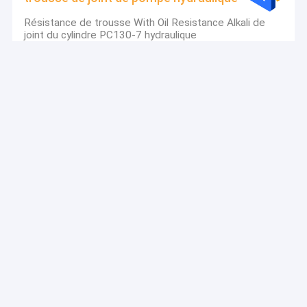
Résistance de trousse With Oil Resistance Alkali de
joint du cylindre PC130-7 hydraulique
trousse hydraulique de joint de moteur
La vie de Hydraulic Motor Seal trousse Heat Resistant
With Long d'excavatrice de SG08E
trousse de joint de soupape de commande
3651270 PC200 excavatrice Control Valve Seal
trousse With Long Working Life
trousse commun de joint de centre