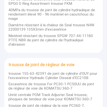
Q: Comment puis-je obtenir le prix?
trousse hydraulique de joint de moteur
SPGO O Ring Assortment trousse FKM
R: Nous vous donnons généralement un devis dans les 24
40MPa du trousse de joint de cylindre hydraulique de
heures après réception de votre demande (sauf les week-ends
trousse de joint de soupape de commande
rendement élevé 90 - 96 matériel en caoutchouc du
et jours fériés), si vous avez besoin d'un devis d'urgence, vous
rivage
pouvez nous contacter par courrier ou par d'autres moyens.
trousse commun de joint de centre
Diamètre résistant à la chaleur de Seal trousse N4W
Q: Quelle est la commande minimale?
22000139 135X3mm d'excavatrice
R: Notre société est principalement spécialisée dans le
O Ring Seal trousse
Matériel résistant du trousse SPGW 707-44-11180
commerce de gros, mais si vous insistez pour en acheter un, ou
PTFE NBR de joint de cylindre de l'hydraulique
si vous n'avez besoin que d'un ensemble, nous vous livrerons
d'abrasion
également les marchandises.
trousse de joint de briseur
Q: Puis-je acheter un prototype à tester avant d'acheter en
Poussoir de valve
vrac?
R: Oui, n'hésitez pas à nous contacter.
trousse de joint de régleur de voie
Excavatrice Seal trousse
Q: Quels modes de paiement acceptez-vous?
trousse 155-63-42391 de joint de cylindre d'OUY pour
R: Notre société prend en charge la plupart des méthodes de
trousse de joint de régleur de voie
l'excavatrice Hydraulic Cylinder Disseal d'EC210B
paiement, mais accepte généralement T/T, PayPal.
Excavatrice de trousse For PC30-1 PC50UU de joint
Joint squelettique
Q: Quelles sont vos méthodes d'expédition?
de régleur de voie de KOMATSU 360-7
R: Nous soutenons le transport maritime, aérien, ferroviaire et la
Unité centrale POM Track Adjuster Seal trousse,
livraison express, et nous soutenons également les clients à
Joint de flottement
phoques de tendeur de voie pour KOMATSU 360-7
utiliser leurs propres transitaires logistiques. Veuillez confirmer
avec nous avant de passer une commande.
trousse de joint de régleur de la voie PC360-7,