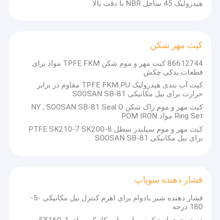
هیدرولیک 45 ساحل NBR با دقت بالا
کیت مهر شکن
86612744 کیت مهر و موم شکن TPFE FKM مواد برای
قطعات یدکی چکش
کیت آب بندی هیدرولیک TPFE FKM PU مقاوم در برابر
حرارت برای بیل مکانیکی SOOSAN SB-81
کیت مهر و موم راک شکن NY , SOOSAN SB-81 Seal O
Ring Set مواد POM IRON
کیت مهر و موم سیلندر سطل PTFE SK210-7 SK200-8
برای بیل مکانیکی SOOSAN SB-81
خونه
در مورد مينگ سيل
فشار دهنده سوپاپ
محصولات
horizontal-slurrypump.com یک شرکت حرفه ای است که در
فشار دهنده شیر بادوام برای اهرم کنترل بیل مکانیکی -5-
تولید و بازاریابی بهترین پمپ ها و مخلوط کننده با کیفیت برای
180 درجه
نمایش VR
طیف گسترده ای از مشتریان در داخل و خارج از کشور مشغول
دسته جوی استیک سوپاپ بیل مکانیکی برای EX160-1