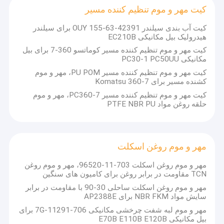
کیت مهر و موم موتور هیدرولیک
کیت مهر و موم تنظیم کننده مسیر
سوال: حداقل سفارش چقدر است؟
A: شرکت ما عمدتا در تجارت عمده فروشی مشغول به کار است، اما اگر
کیت آب بندی سیلندر OUY 155-63-42391 برای سیلندر
کیت مهر و موم شیر کنترل
شما اصرار دارید که یک خرید کنید، یا فقط به یک مجموعه نیاز دارید، ما
هیدرولیک بیل مکانیکی EC210B
همچنین کالاها را به شما تحویل می دهیم.
کیت مهر و موم تنظیم کننده مسیر کوماتسو 360-7 برای بیل
کیت مهر و موم مشترک مرکزی
مکانیکی PC30-1 PC50UU
س: می توانم یک نمونه اولیه را برای آزمایش قبل از خرید عمده بخرم؟
A:بله، لطفاً با ما تماس بگیرید.
کیت مهر و موم تنظیم کننده مسیر PU POM، مهر و موم
کیت مهر حلقه ای
کشنده مسیر برای Komatsu 360-7
سوال: شما چه روش های پرداخت را می پذیرید؟
کیت مهر شکن
کیت مهر و موم تنظیم کننده مسیر PC360-7، مهر و موم
A: شرکت ما از اکثر روش های پرداخت پشتیبانی می کند، اما معمولا T /
حلقه روغن مواد PTFE NBR PU
T، PayPal را می پذیرد.
فشار دهنده سوپاپ
س: روش های حمل و نقل شما چیست؟
A: ما از حمل و نقل دریایی، هوایی، راه آهن و تحویل سریع پشتیبانی می
کیت مهر و موم بیل مکانیکی
کنیم، و همچنین از مشتریان برای استفاده از انتقال دهنده های لجستیکی
مهر و موم روغن اسکلت
خود پشتیبانی می کنیم. لطفا قبل از سفارش با ما تایید کنید.
کیت مهر و موم تنظیم کننده مسیر
مهر و موم روغن اسکلت 703-11-96520، مهر و موم روغن
TCN مقاومت در برابر روغن برای کامیون های سنگین
مهر و موم روغن اسکلت
مهر و موم روغن اسکلت ساحلی 30-90 با مقاومت در برابر
سایش مواد NBR FKM برای AP2388E
مهر و موم روغن شناور
مهر و موم لبه شفت چرخشی مکانیکی 706-7G-11291 برای
بیل مکانیکی E70B E110B E120B