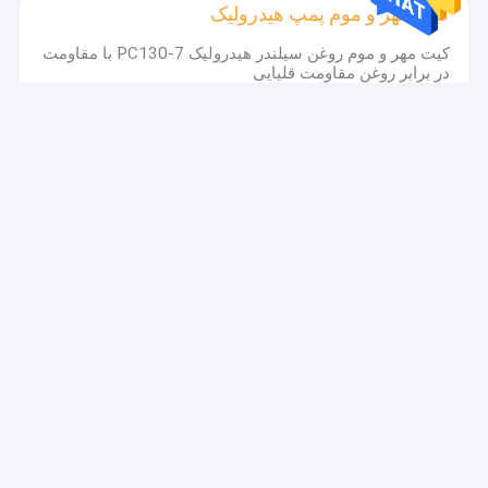
کیت مهر و موم پمپ هیدرولیک
کیت مهر و موم روغن سیلندر هیدرولیک PC130-7 با مقاومت
در برابر روغن مقاومت قلیایی
کیت مهر و موم موتور هیدرولیک
کیت مهر و موم موتور هیدرولیک بیل مکانیکی SG08E مقاوم
در برابر حرارت با عمر طولانی
کیت مهر و موم شیر کنترل
کیت مهر و موم دریچه کنترل بیل مکانیکی PC200 3651270
با عمر کاری طولانی
کیت مهر و موم مشترک مرکزی