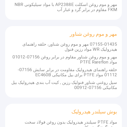
بوش سیلندر هیدرولیک
مهر و موم روغن اسکلت AP2388E با مواد سیلیکونی NBR
FKM مقاوم در برابر گرد و غبار آب
کيل فولادي سبک
تکه های فولادی سبک
مهر و موم روغن شناور
07155-01435 مهر و موم روغن شناور، حلقه راهنمای
هیدرولیک WR مواد رزین فنول
مهر و موم روغن شناور مقاوم در برابر روغن 07156-01012
مواد PTFE Rareflon
حلقه راهنمای هیدرولیک مقاومت در برابر سایش 07156-
01112 مواد PTFE برای بیل مکانیکی EC460B
سیل روغنی شناور فنولیک رزین , کیت آب بندی هیدرولیک بیل
مکانیکی 07156-00912
بوش سیلندر هیدرولیک
مواد PTFE سیلندر هیدرولیک بدون روغن فولاد سخت