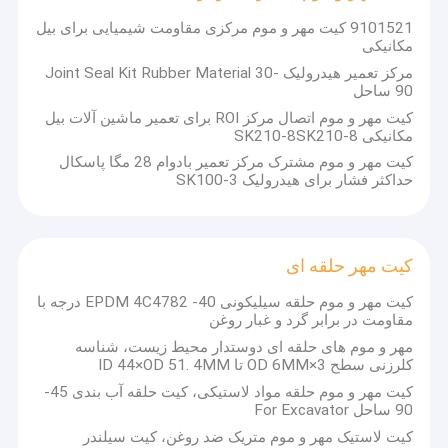
9101521 کیت مهر و موم مرکزی مقاومت شیمیایی برای بیل
مکانیکی
مرکز تعمیر هیدرولیک Joint Seal Kit Rubber Material 30-
90 ساحل
کیت مهر و موم اتصال مرکز ROI برای تعمیر ماشین آلات بیل
مکانیکی SK210-8SK210-8
کیت مهر و موم مشترک مرکز تعمیر بادوام 28 مگا پاسکال
حداکثر فشار برای هیدرولیک SK100-3
کیت مهر حلقه ای
کیت مهر و موم حلقه سیلیکونی EPDM 4C4782 -40 درجه با
مقاومت در برابر گرد و غبار روغن
مهر و موم های حلقه ای دوستدار محیط زیست، شناسه
کلرزنی سطح 3×OD 6MM تا ID 44×OD 51. 4MM
کیت مهر و موم حلقه مواد لاستیکی، کیت حلقه آب بندی 45-
90 ساحل For Excavator
کیت لاستیک مهر و موم متریک ضد روغن، کیت سیلندر