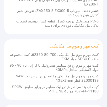
است.در ووشی واقع شده، استان جيانگسو ، چين
EX200-1
درباره ما
فشار دهنده سوپاپ ZAX250-8 EX300-5، تعویض شیر
horizontal-slurrypump.com در سال 2000 تاسیس شد، در حال
کنترل هیدرولیک R-7
تور کارخانه
حاضر، بیش از 90 درصد از کارگران و مهندسان ما دارای سالها
تجربه تولید هستند، با ظرفیت تولید 20 مجموعه در روز.اونا
PC-6 هیدرولیک دریچه کنترل قطعه فشار دهنده، قطعات
ميتونن روش طراحي رو تموم کنناین شرکت یک شرکت با
یدکی بیل مکانیکی فولادی برای دسته
کنترل کیفیت
تکنولوژی بالا است که تحقیقات علمی، تولید، فروش و خدمات
تهویه مطبوع مرکزی را ادغام می کند.
با ما تماس بگیرید
کیت مهر و موم بیل مکانیکی
اخبار
کیت مهر و موم بیل مکانیکی 700-80-62350، کیت مجموعه
27 اينچ 75 هرتز دستگاه بازي مانيتور
پرونده ها
حلقه SPGO O مواد FKM
کیت مهر و موم روغن سیلندر هیدرولیک با کارایی بالا 90 - 96
وبلاگ
مواد لاستیکی ساحل 40MPa
کیت مهر و موم بیل مکانیکی مقاوم در برابر حرارت N4W
22000139 قطر 135X3mm
سوالات عمومی
کیت آب بند سیلندر هیدرولیک مقاوم در برابر سایش SPGW
کیت سیل سیلندر هیدرولیک
سوال: چطور ميتونم قیمت رو بدونم؟
707-44-11180 مواد PTFE NBR
A: ما معمولاً در عرض 24 ساعت پس از دریافت تحقیق (به استثنای
تعطیلات آخر هفته و تعطیلات) به شما یک نقل قول می دهیم ، اگر شما به
کیت مهر و موم پمپ هیدرولیک
طور فوری به نقل قول نیاز دارید ، می توانید با ما از طریق پست یا روش
های دیگر تماس بگیرید.