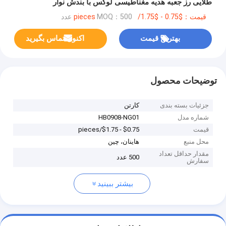
طلایی رز جعبه هدیه مغناطیسی لوکس با بندش نوار
قیمت：$0.75 - $1.75/pieces
MOQ：500 عدد
بهترین قیمت
اکنون تماس بگیرید
توضیحات محصول
جزئیات بسته بندی
کارتن
شماره مدل
HB0908-NG01
قیمت
$0.75 - $1.75/pieces
محل منبع
هاینان، چین
مقدار حداقل تعداد
500 عدد
سفارش
بیشتر ببینید