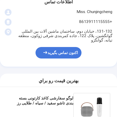
اطلاعات تماس
Miss. Chunjingcheng
+8613911115555
131-132، خیابان دوم، ساختمان ماشین آلات بین المللی
گوانگشین، پلاک 122، جاده کمربندی شرقی ژوکون، منطقه
تیانه، گوانگژو
اکنون تماس بگیرید
بهترين قيمت رو براي
لوگو سفارشی کاغذ کارتونی بسته
بندی تاشو سفید / سیاه / طلایی رز
جعبه هدیه مغناطیسی لوکس با بندش
نوار