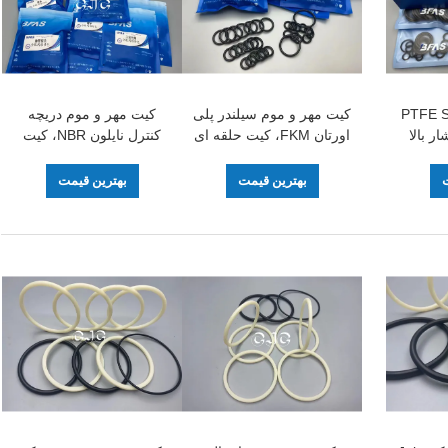
14514937 PT
کیت مهر و موم سیلندر پلی
کیت مهر و موم دریچه
ار بالا
اورتان FKM، کیت حلقه ای
کنترل نایلون NBR، کیت
لاستیکی 107-7010 برای
حلقه O 107-7010 برای
CAT336D PC80-1
CAT 336D PC400-5
ت
بهترین قیمت
بهترین قیمت