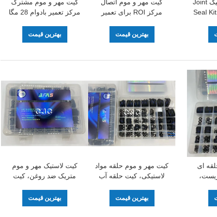
مرکز تعمیر هیدرولیک Joint
کیت مهر و موم اتصال
کیت مهر و موم مشترک
Seal Ki
مرکز ROI برای تعمیر
مرکز تعمیر بادوام 28 مگا
ماشین آلات بیل مکانیکی
پاسکال حداکثر فشار برای
SK210-8SK210-8
هیدرولیک SK100-3
ت
بهترین قیمت
بهترین قیمت
لقه ای
کیت مهر و موم حلقه مواد
کیت لاستیک مهر و موم
زیست،
لاستیکی، کیت حلقه آب
متریک ضد روغن، کیت
 سطح
بندی 45-90 ساحل For
سیلندر هیدرولیک 45 ساحل
OD  تا ID 44×OD
Excavator
NBR با دقت بالا
ت
بهترین قیمت
بهترین قیمت