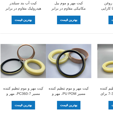
 روغن
کیت مهر و موم بیل
کیت آب بند سیلندر
 کارایی
مکانیکی مقاوم در برابر
هیدرولیک مقاوم در برابر
 مواد لاستیکی
حرارت N4W 22000139
سایش SPGW 707-44-
قطر 135X3mm
11180 مواد PTFE NBR
ت
بهترین قیمت
بهترین قیمت
یم کننده
کیت مهر و موم تنظیم کننده
کیت مهر و موم تنظیم کننده
مسیر کوماتسو 360-7 برای
مسیر PU POM، مهر و
مسیر PC360-7، مهر و
انیکی PC30-1
موم کشنده مسیر برای
موم حلقه روغن مواد
PTFE NBR PU
Komatsu 360-7
ت
بهترین قیمت
بهترین قیمت