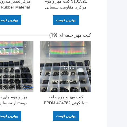
9101521 کیت مهر و موم
مرکزی مقاومت شیمیایی
t Rubber Material
برای بیل مکانیکی
30-90 ساحل
بهترین قیمت
بهترین قیم
کیت مهر حلقه ای
(19)
کیت مهر و موم حلقه
مهر و موم های ح
سیلیکونی EPDM 4C4782
دوستدار محیط 
-40 درجه با مقاومت در
شناسه کلرزنی
برابر گرد و غبار روغن
3×6MM
بهترین قیمت
بهترین قیم
51. 4MM