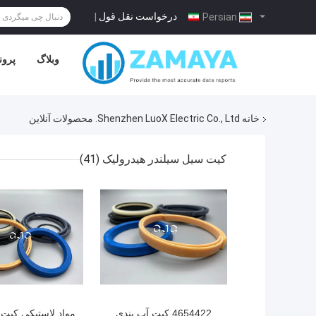
درخواست نقل قول
|
Persian
وبلاگ
پرون
خانه
Shenzhen LuoX Electric Co., Ltd. محصولات آنلاین
کیت سیل سیلندر هیدرولیک
(41)
4654422 کیت آب بندی
مواد لاستیکی کیت 