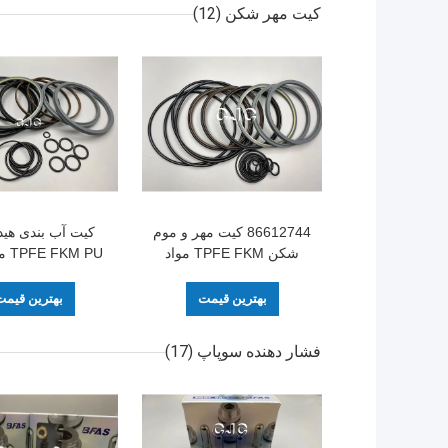
کیت مهر شکن
(12)
86612744 کیت مهر و موم
کیت آب بندی هید
شکن TPFE FKM مواد
M PU
برای قطعات یدکی چکش
برابر حرارت برا
مکانیکی SOOSAN SB-81
بهترین قیمت
بهترین قیم
فشار دهنده سوپاپ
(17)