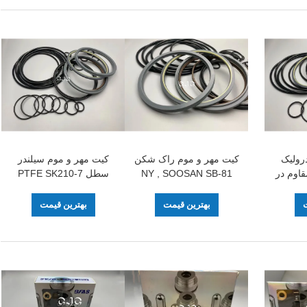
رولیک
کیت مهر و موم راک شکن
کیت مهر و موم سیلندر
TPFE FK مقاوم در
NY , SOOSAN SB-81
سطل PTFE SK210-7
ی بیل
Seal O Ring Set مواد
SK200-8 برای بیل
POM IRON
مکانیکی SOOSAN SB-81
ت
بهترین قیمت
بهترین قیمت