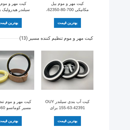
کیت مهر و موم بیل
کیت مهر و موم
مکانیکی 700-80-62350،
سیلندر هیدرولیک با
کیت مجموعه حلقه SPGO
بالا 90 - 96
O مواد FKM
ساحل 40MPa
بهترین قیمت
بهترین قیم
کیت مهر و موم تنظیم کننده مسیر
(13)
کیت آب بندی سیلندر OUY
کیت مهر و موم تنظ
155-63-42391 برای
سیلندر هیدرولیک بیل
بیل مک
مکانیکی EC210B
PC50UU
بهترین قیمت
بهترین قیم