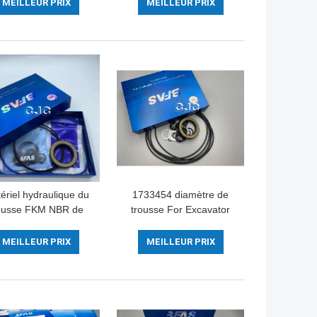
hydraulique pour
trousses NBR FKM de
MEILLEUR PRIX
MEILLEUR PRIX
xcavatrice PC30 PC35
cylindre hydraulique
ériel hydraulique du
1733454 diamètre de
ousse FKM NBR de
trousse For Excavator
oint de moteur de
Hydraulic 5-500mm de
stance chimique pour
joint de moteur
MEILLEUR PRIX
MEILLEUR PRIX
l'excavatrice de
d'oscillation
KOMATSU