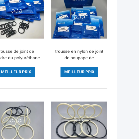
rousse de joint de
trousse en nylon de joint
ndre du polyuréthane
de soupape de
FKM, CAT en
commande de NBR,
caoutchouc 336D
107-7010 O Ring trousse
MEILLEUR PRIX
MEILLEUR PRIX
00-5 de 107-7010 O
For CAT336D PC80-1
Ring trousse For