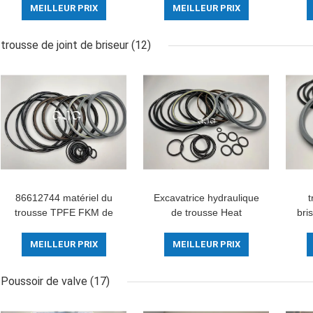
résistance de la
Chlorination 3×OD 6MM
Rin
MEILLEUR PRIX
MEILLEUR PRIX
poussière d'huile
à l'identification 44×OD
51. 4MM
trousse de joint de briseur
(12)
86612744 matériel du
Excavatrice hydraulique
t
trousse TPFE FKM de
de trousse Heat
bri
joint de briseur pour des
Resistant For SOOSAN
maté
pièces de rechange de
SB-81 de joint d'unité
O
MEILLEUR PRIX
MEILLEUR PRIX
marteau
centrale de TPFE FKM
Poussoir de valve
(17)