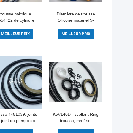
trousse métrique
Diamètre de trousse
654422 de cylindre
Silicone matériel 5-
hydraulique de 90
500mm de joint de
ages pour le matériel
cylindre hydraulique des
MEILLEUR PRIX
MEILLEUR PRIX
de ZAX200-3 NBR
biens 2590637
usse 4451039, joints
K5V140DT scellant Ring
 joint de pompe de
trousse, matériel
FKM de cylindre
imperméable des