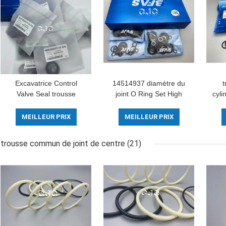
Excavatrice Control
14514937 diamètre du
t
Valve Seal trousse
joint O Ring Set High
cyli
Controller O Ring
Pressure 5-500mm de
Replacement de CAT-
PTFE
MEILLEUR PRIX
MEILLEUR PRIX
E320B
PC4
trousse commun de joint de centre
(21)