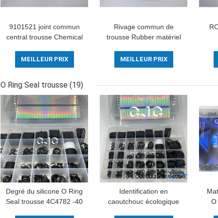
9101521 joint commun
Rivage commun de
RO
central trousse Chemical
trousse Rubber matériel
Resistance For
30-90 de joint de centre
rép
Excavator
hydraulique de
de 
MEILLEUR PRIX
MEILLEUR PRIX
réparation
O Ring Seal trousse
(19)
Degré du silicone O Ring
Identification en
Mat
Seal trousse 4C4782 -40
caoutchouc écologique
O 
d'EPDM avec la
d'O Ring Seals Surface
ri