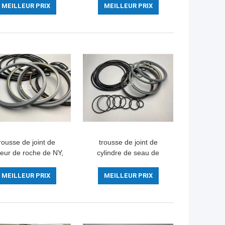
g trousse 45-90 pour
hydraulique trousse High
MEILLEUR PRIX
MEILLEUR PRIX
l'excavatrice
Precision du rivage NBR
rousse de joint de
trousse de joint de
seur de roche de NY,
cylindre de seau de
riel de FER du joint
PTFE SK210-7 SK200-8
 Ring Set POM de
pour l'excavatrice
MEILLEUR PRIX
MEILLEUR PRIX
SOOSAN SB-81
SOOSAN SB-81