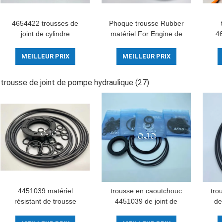
4654422 trousses de
Phoque trousse Rubber
joint de cylindre
matériel For Engine de
4
hydraulique, huile Ring
cylindre hydraulique de
Seal For ZAX200-3
nitriles
riv
MEILLEUR PRIX
MEILLEUR PRIX
SK07-N2
trousse de joint de pompe hydraulique
(27)
4451039 matériel
trousse en caoutchouc
tro
résistant de trousse
4451039 de joint de
de
Alkali Resistance FKM
pompe hydraulique de