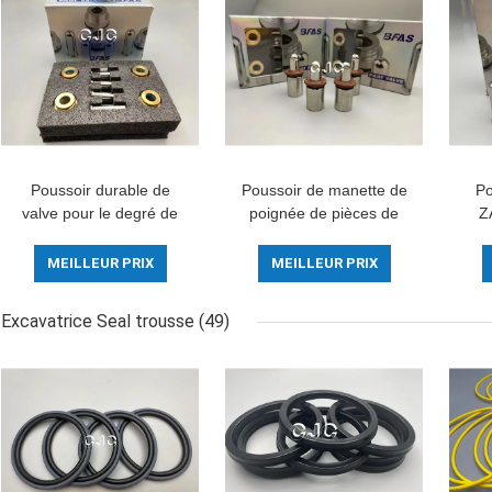
Poussoir durable de
Poussoir de manette de
Po
valve pour le degré de
poignée de pièces de
Z
Control Lever -5-180
rechange de soupape
d'excavatrice
d'excavatrice pour
hyd
MEILLEUR PRIX
MEILLEUR PRIX
EX160-1 EX200-1
d
Excavatrice Seal trousse
(49)