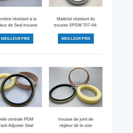
mètre résistant à la
Matériel résistant du
leur de Seal trousse
trousse SPGW 707-44-
N4W 22000139
11180 PTFE NBR de
X3mm d'excavatrice
joint de cylindre de
MEILLEUR PRIX
MEILLEUR PRIX
l'hydraulique d'abrasion
nité centrale POM
trousse de joint de
rack Adjuster Seal
régleur de la voie
ousse, phoques de
PC360-7, matériel