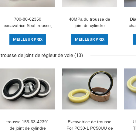
700-80-62350
40MPa du trousse de
Dia
excavatrice Seal trousse,
joint de cylindre
cha
matériel de SPGO O
hydraulique de
Ring Assortment trousse
rendement élevé 90 - 96
135
MEILLEUR PRIX
MEILLEUR PRIX
FKM
matériel en caoutchouc
du rivage
trousse de joint de régleur de voie
(13)
trousse 155-63-42391
Excavatrice de trousse
U
de joint de cylindre
For PC30-1 PC50UU de
T
d'OUY pour l'excavatrice
joint de régleur de voie
tr