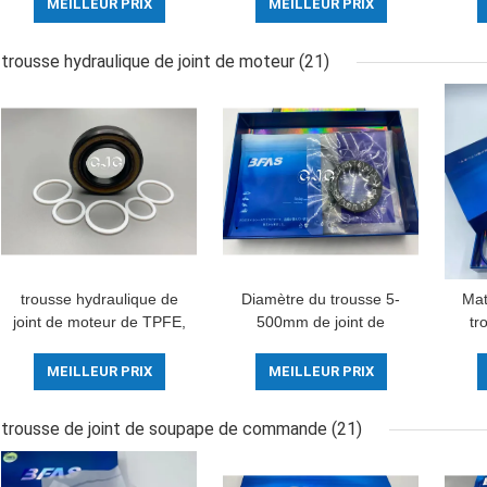
de joint de pompe
tissu pour l'excavatrice
MEILLEUR PRIX
MEILLEUR PRIX
hydraulique d'huile
de chenille d'E70B
l'e
E120B
trousse hydraulique de joint de moteur
(21)
trousse hydraulique de
Diamètre du trousse 5-
Mat
joint de moteur de TPFE,
500mm de joint de
tr
90-95 rivage O en
cylindre hydraulique des
j
caoutchouc Ring trousse
machines TPFE avec la
rési
MEILLEUR PRIX
MEILLEUR PRIX
résistance thermique
d'huile
trousse de joint de soupape de commande
(21)