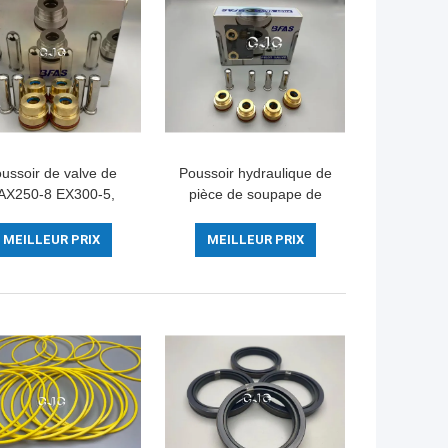
ussoir de valve de
Poussoir hydraulique de
AX250-8 EX300-5,
pièce de soupape de
remplacement
commande PC-6,
raulique de soupape
poignée en acier de
MEILLEUR PRIX
MEILLEUR PRIX
e commande R-7
Spare Parts For
d'excavatrice