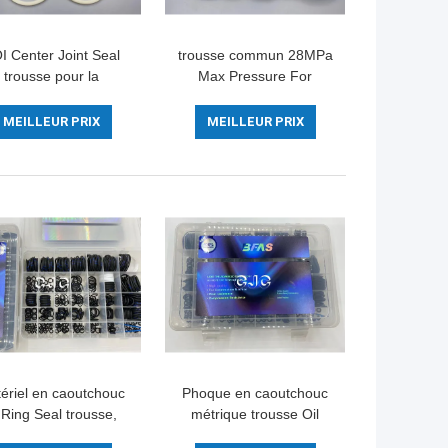
I Center Joint Seal
trousse commun 28MPa
trousse pour la
Max Pressure For
aration de machines
Hydraulic SK100-3 de
l'excavatrice SK210-
joint de centre durable
MEILLEUR PRIX
MEILLEUR PRIX
8SK210-8
de réparation
ériel en caoutchouc
Phoque en caoutchouc
Ring Seal trousse,
métrique trousse Oil
vage de scellage de
Proof, 45 cylindre