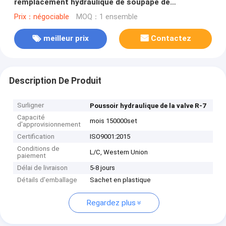
remplacement hydraulique de soupape de
commande R-7
Prix：négociable
MOQ：1 ensemble
meilleur prix
Contactez
Description De Produit
Surligner
Poussoir hydraulique de la valve R-7
Capacité
mois 150000set
d'approvisionnement
Certification
ISO9001:2015
Conditions de
L/C, Western Union
paiement
Délai de livraison
5-8 jours
Détails d'emballage
Sachet en plastique
Regardez plus