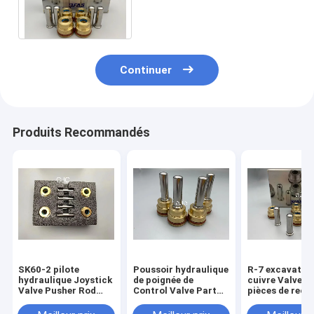
remplacement hydraulique
de soupape de commande R-
7
Continuer
Produits Recommandés
SK60-2 pilote
Poussoir hydraulique
R-7 excavatric
hydraulique Joystick
de poignée de
cuivre Valve P
Valve Pusher Rod
Control Valve Part
pièces de rec
Handle Bullet
d'excavatrice pour
hydrauliques d
l'excavatrice EX220-
levier de mane