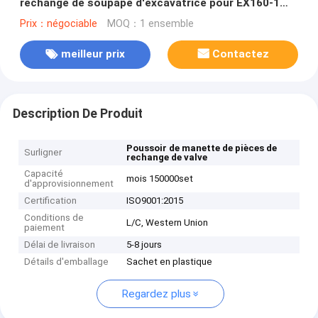
rechange de soupape d'excavatrice pour EX160-1
EX200-1
Prix：négociable
MOQ：1 ensemble
meilleur prix
Contactez
Description De Produit
Poussoir de manette de pièces de
Surligner
rechange de valve
Capacité
mois 150000set
d'approvisionnement
Certification
ISO9001:2015
Conditions de
L/C, Western Union
paiement
Délai de livraison
5-8 jours
Détails d'emballage
Sachet en plastique
Regardez plus