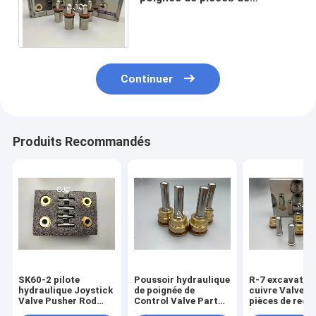
rechange de soupape
d'excavatrice pour EX160-1
EX200-1
Continuer
Produits Recommandés
SK60-2 pilote
Poussoir hydraulique
R-7 excavatric
hydraulique Joystick
de poignée de
cuivre Valve P
Valve Pusher Rod
Control Valve Part
pièces de rec
Handle Bullet
d'excavatrice pour
hydrauliques d