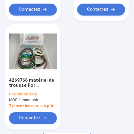
Bague de cylindre hydraulique
1697838
Contactez
Contactez
Quille en acier léger
Épingles en acier léger
4269766 matériel de
trousse For
Excavator UH09-7
Prix:
négociable
PTFE de joint de
MOQ:
1 ensemble
cylindre hydraulique
Trouvez les derniers prix
Contactez