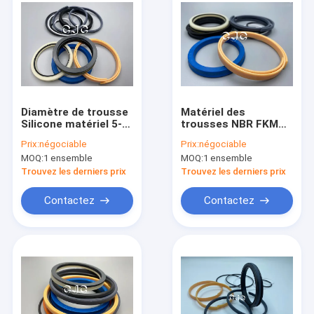
Diamètre de trousse
Matériel des
Silicone matériel 5-
trousses NBR FKM
500mm de joint de
de joint de cylindre
Prix:
négociable
Prix:
négociable
cylindre hydraulique
hydraulique du
MOQ:
1 ensemble
MOQ:
1 ensemble
des biens 2590637
marché des
accessoires SK120-5
Trouvez les derniers prix
Trouvez les derniers prix
pour l'excavatrice
Contactez
Contactez
À la maison
Produits
Le spectacle VR