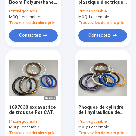
Boom Polyurethane
plastique électrique
trousse hydraulique de joint de moteur
matériel de cylindre
de Ram Seal trousse
Prix:
négociable
Prix:
négociable
hydraulique de
Boom For SK200 7
MOQ:
trousse de joint de soupape de commande
1 ensemble
MOQ:
1 ensemble
l'excavatrice SK200-
avec la résistance
7
d'huile
Trouvez les derniers prix
Trouvez les derniers prix
trousse commun de joint de centre
Contactez
Contactez
O Ring Seal trousse
trousse de joint de briseur
Poussoir de valve
Excavatrice Seal trousse
trousse de joint de régleur de voie
1697838 excavatrice
Phoques de cylindre
Joint squelettique
de trousse For CAT-
de l'hydraulique de
E313D de joint de
BH60 BH35-2, phoque
Prix:
négociable
Prix:
négociable
cylindre hydraulique
trousse For CAT-
Joint de flottement
MOQ:
1 ensemble
MOQ:
1 ensemble
de WR 80 degrés
E313D de seau du
polyuréthane
Trouvez les derniers prix
Trouvez les derniers prix