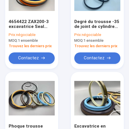
À propos de nous
Visite de l'usine
4654422 ZAX200-3
Degré du trousse -35
excavatrice Seal
de joint de cylindre
Contrôle de la qualité
trousse, matériel de
hydraulique de FKM
Prix:
négociable
Prix:
négociable
polyuréthane de
4438684 avec la
MOQ:
1 ensemble
MOQ:
1 ensemble
joints de cylindre de
résistance de la
Nous contacter
l'hydraulique
température
Trouvez les derniers prix
Trouvez les derniers prix
Nouvelles
Contactez
Contactez
Les affaires
Le blog
trousse de joint de cylindre hydraulique
trousse de joint de pompe hydraulique
Phoque trousse
Excavatrice en