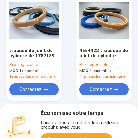
trousse de joint de
4654422 trousses de
cylindre de 1787189
joint de cylindre
seaux
hydraulique, huile
Prix:
négociable
Prix:
négociable
Ring Seal For
MOQ:
1 ensemble
MOQ:
1 ensemble
ZAX200-3 SK07-N2
Trouvez les derniers prix
Trouvez les derniers prix
Contactez
Contactez
Économisez votre temps
Laissez-nous contacter les meilleurs
produits avec vous.