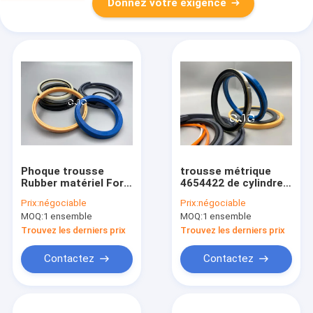
Donnez votre exigence
Phoque trousse
trousse métrique
Rubber matériel For
4654422 de cylindre
Engine de cylindre
hydraulique de 90
Prix:
négociable
Prix:
négociable
hydraulique de
rivages pour le
MOQ:
1 ensemble
MOQ:
1 ensemble
nitriles
matériel de ZAX200-3
NBR
Trouvez les derniers prix
Trouvez les derniers prix
Contactez
Contactez