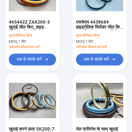
हमारे बारे में
कारखाने का दौरा
4654422 ZAX200-3
एफकेएम 4438684
खुदाई सील किट, हाइड
हाइड्रोलिक सिलेंडर सील किट
गुणवत्ता नियंत्रण
सिलेंडर सील पॉलीयूरेथेन
-35 डिग्री तापमान प्रतिरोध
मूल्य:
विनिमय योग्य
मूल्य:
विनिमय योग्य
सामग्री
के साथ
MOQ:
1 सेट
MOQ:
1 सेट
हमसे संपर्क करें
नवीनतम कीमत पता करें
नवीनतम कीमत पता करें
समाचार
अब से संपर्क करें
अब से संपर्क करें
मामले
ब्लॉग
हाइड्रोलिक सिलेंडर सील किट
हाइड्रोलिक पंप सील किट
खुदाई करने वाला SK200-7
तेल प्रतिरोध के साथ खुदाई