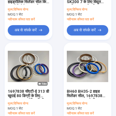
हाइड्रोलिक सिलेंडर सील किट
SK200 7 के लिए विद्युत
हाइड्रोलिक मोटर सील किट
बूम पॉलीयूरेथेन सामग्री:
प्लास्टिक राम सील किट बूम
मूल्य:
विनिमय योग्य
मूल्य:
विनिमय योग्य
MOQ:
नियंत्रण वाल्व सील किट
1 सेट
MOQ:
1 सेट
नवीनतम कीमत पता करें
नवीनतम कीमत पता करें
केंद्र संयुक्त सील किट
अब से संपर्क करें
अब से संपर्क करें
हे रिंग सील किट
ब्रेकर सील किट
वाल्व पुशर
खुदाई सील किट
ट्रैक समायोजक सील किट
1697838 सीएटी-ई 313 डी
BH60 BH35-2 हाइड
कंकाल तेल सील
खुदाई 80 डिग्री के लिए
सिलेंडर सील, 1697838
डब्ल्यूआर हाइड्रोलिक सिलेंडर
CAT-E313D के लिए
मूल्य:
विनिमय योग्य
मूल्य:
विनिमय योग्य
सील किट
पॉलीयूरेथेन बाल्टी सील किट
फ्लोटिंग ऑयल सील
MOQ:
1 सेट
MOQ:
1 सेट
नवीनतम कीमत पता करें
नवीनतम कीमत पता करें