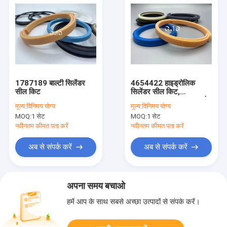
1787189 बाल्टी सिलेंडर
4654422 हाइड्रोलिक
सील किट
सिलेंडर सील किट,
ZAX200-3 SK07-N2 के
मूल्य:
विनिमय योग्य
मूल्य:
विनिमय योग्य
लिए तेल की अंगूठी सील
MOQ:
1 सेट
MOQ:
1 सेट
नवीनतम कीमत पता करें
नवीनतम कीमत पता करें
अब से संपर्क करें
अब से संपर्क करें
अपना समय बचाओ
हमें आप के साथ सबसे अच्छा उत्पादों से संपर्क करें।