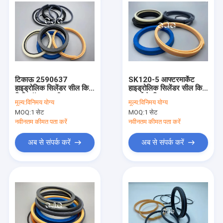
टिकाऊ 2590637
SK120-5 आफ्टरमार्केट
हाइड्रोलिक सिलेंडर सील किट
हाइड्रोलिक सिलेंडर सील किट
सिलिकॉन सामग्री 5-500
खुदाई के लिए NBR FKM
मूल्य:
विनिमय योग्य
मूल्य:
विनिमय योग्य
मिमी व्यास:
सामग्री:
MOQ:
1 सेट
MOQ:
1 सेट
नवीनतम कीमत पता करें
नवीनतम कीमत पता करें
अब से संपर्क करें
अब से संपर्क करें
घर
उत्पाद
वी.आर. शो