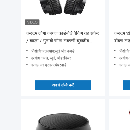
कस्टम लोगो कागज कार्डबोर्ड पैकिंग तह सफेद
कस्टम छो
/ काला / गुलाबी सोना लक्जरी चुंबकीय
बॉक्स लड़
उपहार बॉक्स रिबन बंद के साथ
औद्योगिक उपयोग:जूते और कपड़े
औद्योगि
प्रयोग:कपड़े, जूते, अंडरवियर
प्रयोग:आई श
कागज़ का प्रकार:पेपरबोर्ड
कागज़ क
अब से संपर्क करें