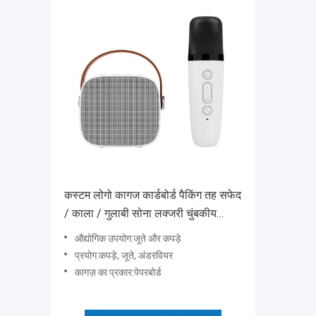
कस्टम लोगो कागज कार्डबोर्ड पैकिंग तह सफेद
/ काला / गुलाबी सोना लक्जरी चुंबकीय
उपहार बॉक्स रिबन बंद के साथ
औद्योगिक उपयोग:जूते और कपड़े
प्रयोग:कपड़े, जूते, अंडरवियर
कागज़ का प्रकार:पेपरबोर्ड