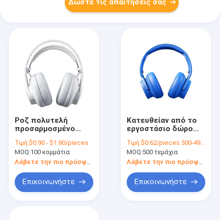
Δώστε τις απαιτήσεις σας
Ροζ πολυτελή
Κατευθείαν από το
προσαρμοσμένο
εργοστάσιο δώρο
λογότυπο συρτάρι
χειροτεχνία χαρτί
Τιμή:
$0.90 - $1.80/pieces
Τιμή:
$0.62/pieces 500-4999 pieces
κουτί δώρο
κουτί γενέθλια δώρο
MOQ:
100 κομμάτια
MOQ:
500 τεμάχια
συσκευασία τσάντα
κουτί καλλυντικά
συσκευασία κουτί
συσκευασία κουτί
Λάβετε την πιο πρόσφατη τιμή
Λάβετε την πιο πρόσφατη τιμή
χαρτόνι
Επικοινωνήστε
Επικοινωνήστε