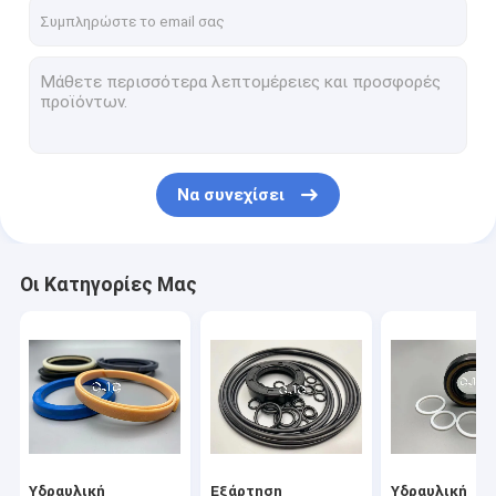
Σχετικά με εμάς
Επισκεψή εργοστασίου
Έλεγχος ποιότητας
Επικοινωνήστε μαζί μας
Να συνεχίσει
Ειδήσεις
Υποθέσεις
Οι Κατηγορίες Μας
Μπλογκ
Υδραυλική εξάρτηση σφραγίδων κυλίνδρων
Εξάρτηση σφραγίδων υδραυλικών αντλιών
Υδραυλική
Εξάρτηση
Υδραυλική