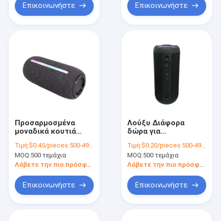
δώρων με κλείσιμο
Επικοινωνήστε
Επικοινωνήστε
με κορδέλα
Προσαρμοσμένα
Λούξυ Διάφορα
μοναδικά κουτιά
δώρα για
δώρων Εκτύπωση
παράνυμφες
Τιμή:
$0.45/pieces 500-4999 pieces
Τιμή:
$0.20/pieces 500-4999 pieces
πολυτελή χαρτόνι
καραμέλες για
MOQ:
500 τεμάχια
MOQ:
500 τεμάχια
κουτί δώρων
καλεσμένους Ινδικά
συσκευασία
κόκκινα γαμήλια
Λάβετε την πιο πρόσφατη τιμή
Λάβετε την πιο πρόσφατη τιμή
κοσμήματα
κουτιά για
Βαλεντίνος Ροζ
διακόσμηση γάμου
Επικοινωνήστε
Επικοινωνήστε
κουτί δώρο