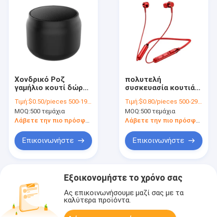
Χονδρικό Ροζ
πολυτελή
γαμήλιο κουτί δώρο
συσκευασία κουτιά
Custom Made
με λαβή συρτάρι
Τιμή:
$0.50/pieces 500-1999 pieces
Τιμή:
$0.80/pieces 500-2999 pieces
χαρτοσακούλα για
κουτί δώρο πακέτο
MOQ:
500 τεμάχια
MOQ:
500 τεμάχια
πάρτι γενεθλίων
πλούσιο
επικαλυμμένο χαρτί
Λάβετε την πιο πρόσφατη τιμή
Λάβετε την πιο πρόσφατη τιμή
προσαρμοσμένο
κουτί δώρο
Επικοινωνήστε
Επικοινωνήστε
Εξοικονομήστε το χρόνο σας
Ας επικοινωνήσουμε μαζί σας με τα
καλύτερα προϊόντα.