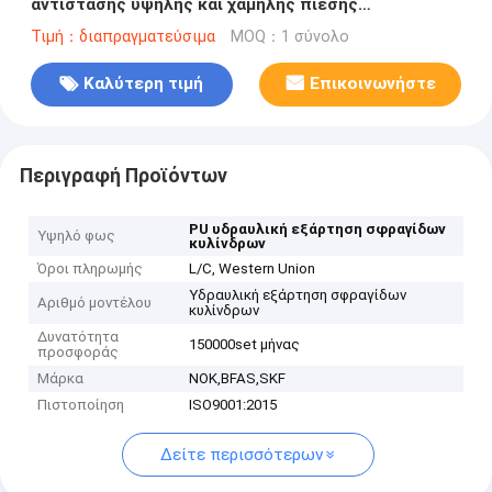
αντίστασης υψηλής και χαμηλής πίεσης
εξαρτήσεων σφραγίδων κυλίνδρων
Τιμή：διαπραγματεύσιμα
MOQ：1 σύνολο
Καλύτερη τιμή
Επικοινωνήστε
Περιγραφή Προϊόντων
PU υδραυλική εξάρτηση σφραγίδων
Υψηλό φως
κυλίνδρων
Όροι πληρωμής
L/C, Western Union
Υδραυλική εξάρτηση σφραγίδων
Αριθμό μοντέλου
κυλίνδρων
Δυνατότητα
150000set μήνας
προσφοράς
Μάρκα
NOK,BFAS,SKF
Πιστοποίηση
ISO9001:2015
Δείτε περισσότερων