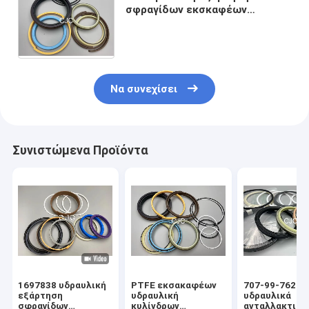
σφραγίδων εκσκαφέων
αντίστασης υψηλής και
χαμηλής πίεσης εξαρτήσεων
σφραγίδων κυλίνδρων
Να συνεχίσει
Συνιστώμενα Προϊόντα
1697838 υδραυλική
PTFE εκσακαφέων
707-99-76260
εξάρτηση
υδραυλική
υδραυλικά
σφραγίδων
κυλίνδρων
ανταλλακτικά