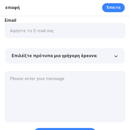
επαφή
Έπειτα
Email
Επιλέξτε πρότυπα μια γρήγορη έρευνα:
Τιμή προϊόντος
Min.order quantity
Vraag een staal aan
Meer details