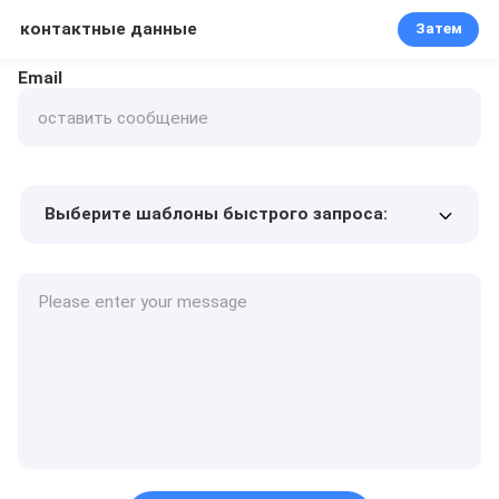
контактные данные
Затем
Email
Выберите шаблоны быстрого запроса:
Цена продукта
Min.order quantity
Запрос образцов
Подробнее