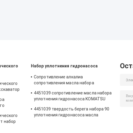
Ост
ического
Набор уплотнения гидронасоса
Сопротивление алкалиа
сопротивления масла набора
ического
уплотнения гидронасоса экскаватора
кскаватор
4451039 сопротивление масла набора
уплотнения гидронасоса KOMATSU
ра
PC130-7
го
4451039 твердость берега набора 90
E хорошее
уплотнения гидронасоса масла
ического
устойчивая
т набор