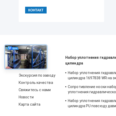
около
Набор уплотнения гидравл
цилиндра
О нас
Набор уплотнения гидравл
Экскурсия по заводу
цилиндра 1697838 WR на э
Контроль качества
CAT-E313D 80 градусов
Сопротивление носки набо
Свяжитесь с нами
уплотнения гидравлическо
Новости
цилиндра бульдозера PTF
Набор уплотнения гидравл
Карта сайта
цилиндра PU повсюду дави
уплотнения экскаватора