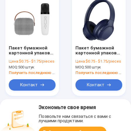
Пакет бумажной
Пакет бумажной
картонной упаковки
картонной упаковки
на заказ Белый /
на заказ Белый /
Цена:
$0.75 - $1.75/pieces
Цена:
$0.75 - $1.75/pieces
Черный / Розовый
Черный / Розовый
MOQ:
500 штук
MOQ:
500 штук
Золотой
Золотой
роскошный
роскошный
Получить последнюю цену
Получить последнюю цену
магнитный
магнитный
подарочный ящик с
подарочный ящик с
Контакт
Контакт
застежкой
застежкой
Экономьте свое время
Позвольте нам связаться с вами с
лучшими продуктами.