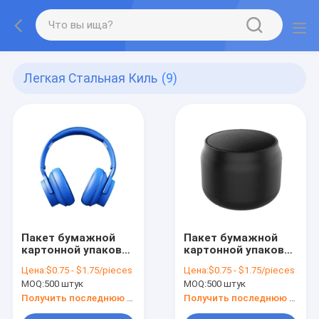
Легкая Стальная Киль
(9)
Пакет бумажной
Пакет бумажной
картонной упаковки
картонной упаковки
на заказ Белый /
на заказ Белый /
Цена:
$0.75 - $1.75/pieces
Цена:
$0.75 - $1.75/pieces
Черный / Розовый
Черный / Розовый
MOQ:
500 штук
MOQ:
500 штук
Золотой
Золотой
роскошный
роскошный
Получить последнюю цену
Получить последнюю цену
магнитный
магнитный