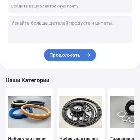
О нас
Экскурсия по заводу
Контроль качества
Свяжитесь с нами
Продолжать
Новости
Случаи
Наши Категории
Блог
Набор уплотнения гидравлического цилиндра
Набор уплотнения гидронасоса
Набор уплотнения
Набор уплотнения
Гидравличес