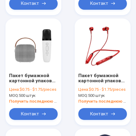
подарочный ящик с
подарочный ящик с
Контакт
Контакт
застежкой
застежкой
Пакет бумажной
Пакет бумажной
картонной упаковки
картонной упаковки
на заказ Белый /
на заказ Белый /
Цена:
$0.75 - $1.75/pieces
Цена:
$0.75 - $1.75/pieces
Черный / Розовый
Черный / Розовый
MOQ:
500 штук
MOQ:
500 штук
Золотой
Золотой
роскошный
роскошный
Получить последнюю цену
Получить последнюю цену
магнитный
магнитный
подарочный ящик с
подарочный ящик с
Контакт
Контакт
застежкой
застежкой