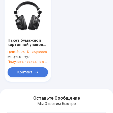
Пакет бумажной
картонной упаковки
на заказ Белый /
Цена:
$0.75 - $1.75/pieces
Черный / Розовый
MOQ:
500 штук
Золотой
роскошный
Получить последнюю цену
магнитный
подарочный ящик с
Контакт
застежкой
Домой
Продукты
Оставьте Сообщение
Мы Ответим Быстро
VR-шоу