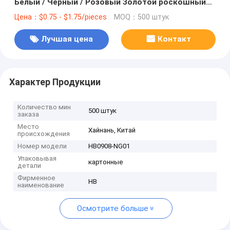
Белый / Черный / Розовый Золотой роскошный
магнитный подарочный ящик с застежкой
Цена：$0.75 - $1.75/pieces
MOQ：500 штук
Лучшая цена
Контакт
Характер Продукции
Количество мин
500 штук
заказа
Место
Хайнань, Китай
происхождения
Номер модели
HB0908-NG01
Упаковывая
картонные
детали
Фирменное
HB
наименование
Осмотрите больше