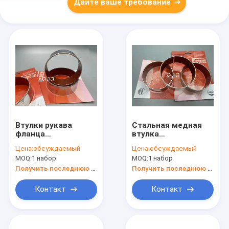
Дайте ваше требование
Втулки рукава
Стальная медная
фланца
втулка
экскаватора медь
гидравлического
Цена:
обсуждаемый
Цена:
обсуждаемый
трением латунной
цилиндра с
MOQ:
1 набор
MOQ:
1 набор
низкая сплавляет
химической
материальное
стойкостью для
Получить последнюю цену
Получить последнюю цену
экскаватора SK100-
3
Контакт
Контакт