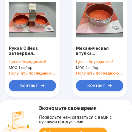
Рукав Oilless
Механическая
затвердел
втулка
стальную
гидравлического
Цена:
обсуждаемый
Цена:
обсуждаемый
собственную
цилиндра, создала
MOQ:
1 набор
MOQ:
1 набор
личность втулок
программу-
смазывая сползать
оболочку
Получить последнюю цену
Получить последнюю цену
для экскаватора
бронзовый нося
материал Буша
Контакт
Контакт
СТАЛЬНОЙ
Экономьте свое время
Позвольте нам связаться с вами с
лучшими продуктами.