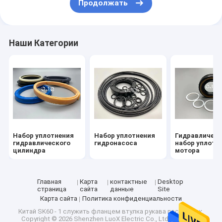
Продолжать
Втулка гидравлического цилиндра
Легкая стальная киль
Наши Категории
Стальные костыли легкого калибра
Набор уплотнения
Набор уплотнения
Гидравличес
гидравлического
гидронасоса
набор уплотн
цилиндра
мотора
Главная
Карта
контактные
Desktop
страница
сайта
данные
Site
Карта сайта
Политика конфиденциальности
Китай SK60 - 1 служить фланцем втулка рукава поставщик.
Copyright © 2026 Shenzhen LuoX Electric Co., Ltd.. All Rights