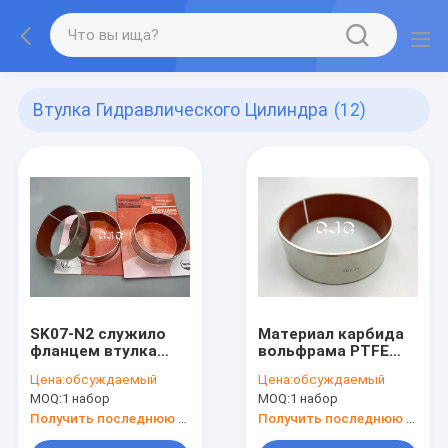
Втулка Гидравлического Цилиндра
(12)
SK07-N2 служило
Материал карбида
фланцем втулка
вольфрама PTFE
рукава
втулки
Цена:
обсуждаемый
Цена:
обсуждаемый
гидравлического
MOQ:
1 набор
MOQ:
1 набор
цилиндра Oilless
твердой стали
Получить последнюю цену
Получить последнюю цену