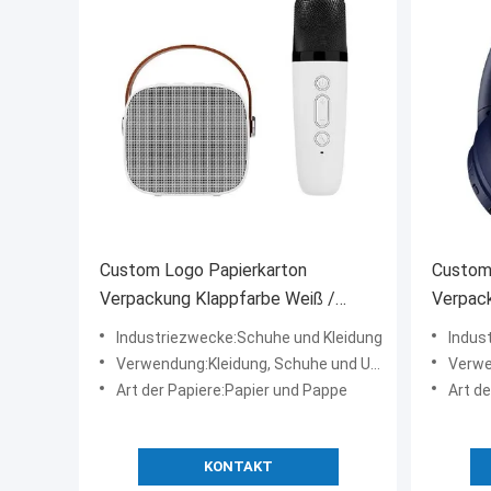
Custom Logo Papierkarton
Custom
Verpackung Klappfarbe Weiß /
Verpack
Schwarz / Roségold Luxus
Schwar
Industriezwecke:Schuhe und Kleidung
Indus
Magnetgeschenk-Box mit
Magnet
Verwendung:Kleidung, Schuhe und Unterwäsche
Verwend
Bandverschluss
Bandve
Art der Papiere:Papier und Pappe
Art d
KONTAKT