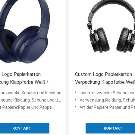
 Logo Papierkarton
Custom Logo Papierkarton
ung Klappfarbe Weiß /
Verpackung Klappfarbe Wei
z / Roségold Luxus
Schwarz / Roségold Luxus
triezwecke:Schuhe und Kleidung
Industriezwecke:Schuhe und
geschenk-Box mit
Magnetgeschenk-Box mit
ung:Kleidung, Schuhe und Unterwäsche
Verwendung:Kleidung, Schuhe und Un
rschluss
Bandverschluss
er Papiere:Papier und Pappe
Art der Papiere:Papier und 
KONTAKT
KONTAKT