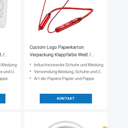
Custom Logo Papierkarton
ß /
Verpackung Klappfarbe Weiß /
Schwarz / Roségold Luxus
 Kleidung
Industriezwecke:Schuhe und Kleidung
Magnetgeschenk-Box mit
terwäsche
Verwendung:Kleidung, Schuhe und Unterwäsche
Bandverschluss
Pappe
Art der Papiere:Papier und Pappe
KONTAKT