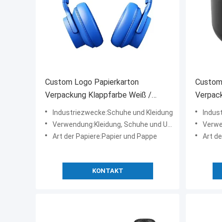
Custom Logo Papierkarton
Custom
Verpackung Klappfarbe Weiß /
Verpack
Schwarz / Roségold Luxus
Schwar
Industriezwecke:Schuhe und Kleidung
Indus
Magnetgeschenk-Box mit
Magnet
Verwendung:Kleidung, Schuhe und Unterwäsche
Verwend
Bandverschluss
Bandve
Art der Papiere:Papier und Pappe
Art d
KONTAKT