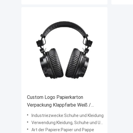
Custom Logo Papierkarton
Verpackung Klappfarbe Weiß /
Schwarz / Roségold Luxus
Industriezwecke:Schuhe und Kleidung
Magnetgeschenk-Box mit
Verwendung:Kleidung, Schuhe und Unterwäsche
Bandverschluss
Art der Papiere:Papier und Pappe