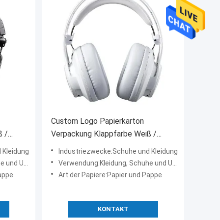
Custom Logo Papierkarton
ß /
Verpackung Klappfarbe Weiß /
Schwarz / Roségold Luxus
 Kleidung
Industriezwecke:Schuhe und Kleidung
Magnetgeschenk-Box mit
terwäsche
Verwendung:Kleidung, Schuhe und Unterwäsche
Bandverschluss
Pappe
Art der Papiere:Papier und Pappe
KONTAKT