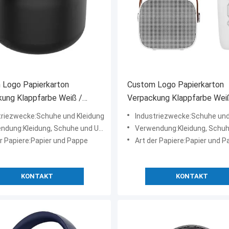
 Logo Papierkarton
Custom Logo Papierkarton
ung Klappfarbe Weiß /
Verpackung Klappfarbe Wei
z / Roségold Luxus
Schwarz / Roségold Luxus
triezwecke:Schuhe und Kleidung
Industriezwecke:Schuhe und
geschenk-Box mit
Magnetgeschenk-Box mit
ung:Kleidung, Schuhe und Unterwäsche
Verwendung:Kleidung, Schuhe und Un
rschluss
Bandverschluss
er Papiere:Papier und Pappe
Art der Papiere:Papier und 
KONTAKT
KONTAKT