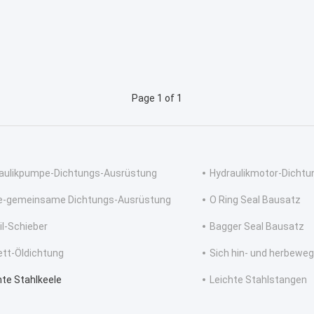
Page 1 of 1
aulikpumpe-Dichtungs-Ausrüstung
Hydraulikmotor-Dicht
e-gemeinsame Dichtungs-Ausrüstung
O Ring Seal Bausatz
il-Schieber
Bagger Seal Bausatz
ett-Öldichtung
Sich hin- und herbewe
hte Stahlkeele
Leichte Stahlstangen