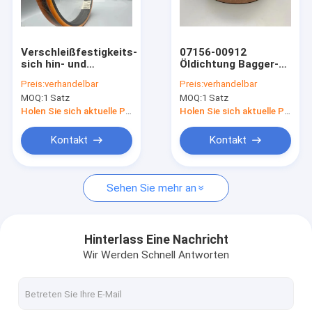
Über uns
Werksbesichtigung
Verschleißfestigkeits-
07156-00912
sich hin- und
Öldichtung Bagger-
Qualitätskontrolle
herbewegender
Piston Seal
Preis:
verhandelbar
Preis:
verhandelbar
Öldichtungs-
Phenolics tragende
MOQ:
1 Satz
MOQ:
1 Satz
GummiHydraulikbagger
Ring-WR
Kontakt mit uns
Parts
Holen Sie sich aktuelle Preis
Holen Sie sich aktuelle Preis
Neuigkeiten
Kontakt
Kontakt
Rechtssachen
Sehen Sie mehr an
Blog
Hinterlass Eine Nachricht
Wir Werden Schnell Antworten
Hydraulische Rollsiegel-Ausrüstung
Hydraulikpumpe-Dichtungs-Ausrüstung