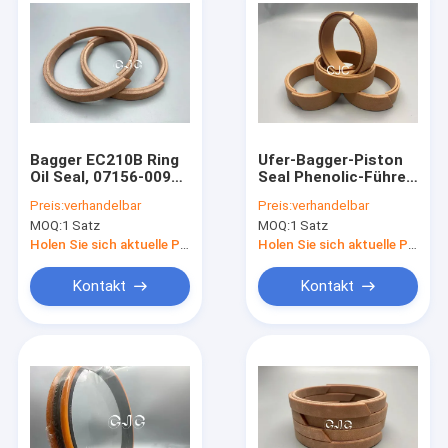
Bagger EC210B Ring
Ufer-Bagger-Piston
Oil Seal, 07156-00912
Seal Phenolic-Führer
hydraulische Kolben-
der Härte-90 streift
Preis:
verhandelbar
Preis:
verhandelbar
Robben WR
Abnutzungs-Ringe ab
MOQ:
1 Satz
MOQ:
1 Satz
Holen Sie sich aktuelle Preis
Holen Sie sich aktuelle Preis
Kontakt
Kontakt
Zu Hause
Produkte
VR-Show