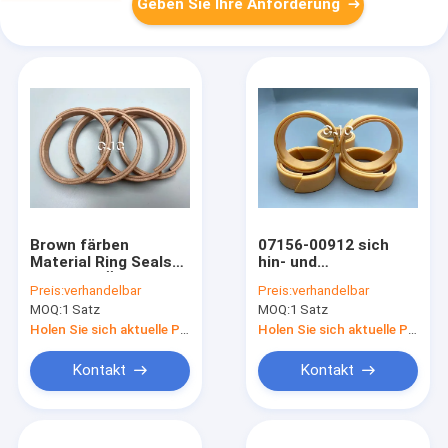
Geben Sie Ihre Anforderung
Brown färben
07156-00912 sich
Material Ring Seals
hin- und
PTFE des Öl-07156-
herbewegende
Preis:
verhandelbar
Preis:
verhandelbar
01012 für bewegliche
Öldichtung WR, NBR-
MOQ:
1 Satz
MOQ:
1 Satz
Hydraulik
Eimer-Dichtung
Bausatz
Holen Sie sich aktuelle Preis
Holen Sie sich aktuelle Preis
Hydraulischer
Zylinder Spare Parts
Kontakt
Kontakt