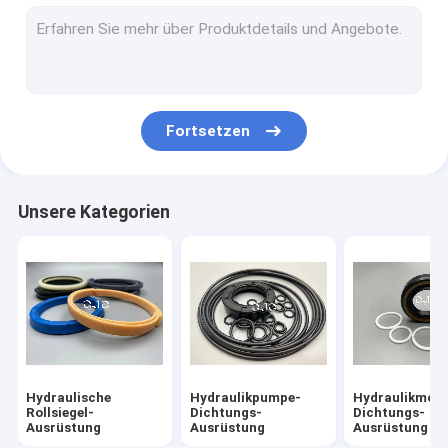
Hydraulikmotor-Dichtungs-Ausrüstung
Regelventil-Dichtungs-Ausrüstung
Mitte-gemeinsame Dichtungs-Ausrüstung
Fortsetzen
O Ring Seal Bausatz
Unterbrecher-Dichtungs-Ausrüstung
Unsere Kategorien
Ventil-Schieber
Bagger Seal Bausatz
Bahn-Regler-Dichtungs-Ausrüstung
Skelett-Öldichtung
Hydraulische
Hydraulikpumpe-
Hydraulikmoto
Sich hin- und herbewegende Öldichtung
Rollsiegel-
Dichtungs-
Dichtungs-
Ausrüstung
Ausrüstung
Ausrüstung