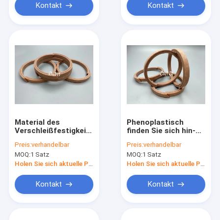
Kontakt
Kontakt
Material des
Phenoplastisch
Verschleißfestigkeits-
finden Sie sich hin-
hydraulisches
und herbewegende
Preis:
verhandelbar
Preis:
verhandelbar
Führer-Ring-07156-
Öldichtung, Bagger
MOQ:
1 Satz
MOQ:
1 Satz
01112 PTFE für
Hydraulic Seal
Bagger EC460B
Bausatzs 07156-
Holen Sie sich aktuelle Preis
Holen Sie sich aktuelle Preis
00912 ab
Kontakt
Kontakt