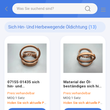
Sich Hin- Und Herbewegende Öldichtung
(13)
07155-01435 sich
Material der Öl-
hin- und
beständiges sich hin-
herbewegende
und herbewegendes
Preis:
verhandelbar
Preis:
verhandelbar
Öldichtung, Führer-
Öldichtungs-07156-
MOQ:
1 Satz
MOQ:
1 Satz
Ring PHENOL Harz-
01012 Rareflon PTFE
Material WR
Holen Sie sich aktuelle Preis
Holen Sie sich aktuelle Preis
hydraulisches