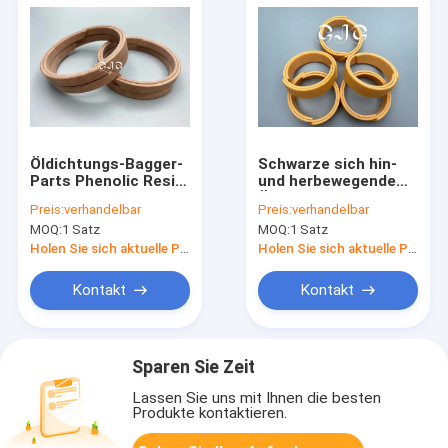
Öldichtungs-Bagger-
Schwarze sich hin-
Parts Phenolic Resin-
und herbewegende
Gummimaterial WR
Öldichtung 07156-
Preis:
verhandelbar
Preis:
verhandelbar
07156-01012
01112, hydraulische
MOQ:
1 Satz
MOQ:
1 Satz
mechanisches
Kolben-Dichtungen
PUs für Bagger
Holen Sie sich aktuelle Preis
Holen Sie sich aktuelle Preis
Kontakt
Kontakt
Sparen Sie Zeit
Lassen Sie uns mit Ihnen die besten
Produkte kontaktieren.