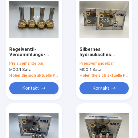
Regelventil-
Silbernes
Versammlungs-
hydraulisches
Kugelgriff-Schieber
Material Pilot-Valve
Preis:
verhandelbar
Preis:
verhandelbar
des Eisen-NBR für
Pusher Coppers NBR
MOQ:
1 Satz
MOQ:
1 Satz
Bagger SK07-N2
für Bagger
Holen Sie sich aktuelle Preis
Holen Sie sich aktuelle Preis
Kontakt
Kontakt
Zu Hause
Produkte
VR-Show