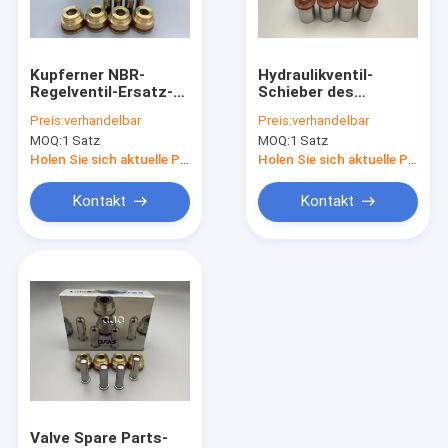
Über uns
Werksbesichtigung
Kupferner NBR-
Hydraulikventil-
Regelventil-Ersatz-
Schieber des
Qualitätskontrolle
Schieber für
legierten Stahl-PC-6
Preis:
verhandelbar
Preis:
verhandelbar
hydraulischen
für Bagger Handle
MOQ:
1 Satz
MOQ:
1 Satz
Steuerknüppel SK60-
Joystick
Kontakt mit uns
2
Holen Sie sich aktuelle Preis
Holen Sie sich aktuelle Preis
Neuigkeiten
Kontakt
Kontakt
Rechtssachen
Blog
Hydraulische Rollsiegel-Ausrüstung
Hydraulikpumpe-Dichtungs-Ausrüstung
Valve Spare Parts-