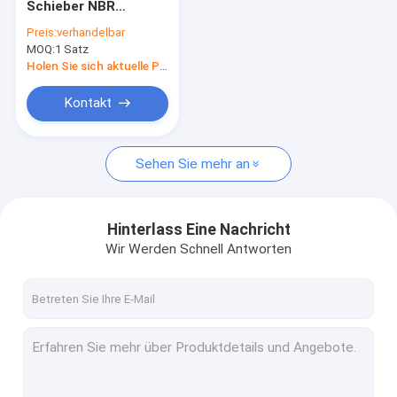
Schieber NBR
Hydraulikmotor-Dichtungs-Ausrüstung
hydraulischer
Preis:
verhandelbar
Pilotfür PC40-1
MOQ:
Regelventil-Dichtungs-Ausrüstung
1 Satz
Bagger Handle
Holen Sie sich aktuelle Preis
Mitte-gemeinsame Dichtungs-Ausrüstung
Kontakt
O Ring Seal Bausatz
Sehen Sie mehr an
Unterbrecher-Dichtungs-Ausrüstung
Ventil-Schieber
Hinterlass Eine Nachricht
Bagger Seal Bausatz
Wir Werden Schnell Antworten
Bahn-Regler-Dichtungs-Ausrüstung
Skelett-Öldichtung
Sich hin- und herbewegende Öldichtung