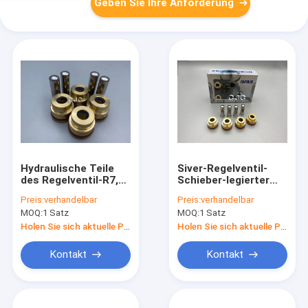
Geben Sie Ihre Anforderung
Hydraulische Teile
Siver-Regelventil-
des Regelventil-R7,
Schieber-legierter
Ersatzteil-Schieber
Stahl-Material für
Preis:
verhandelbar
Preis:
verhandelbar
des Ventil-UH04-5
Bagger
MOQ:
1 Satz
MOQ:
1 Satz
Holen Sie sich aktuelle Preis
Holen Sie sich aktuelle Preis
Kontakt
Kontakt