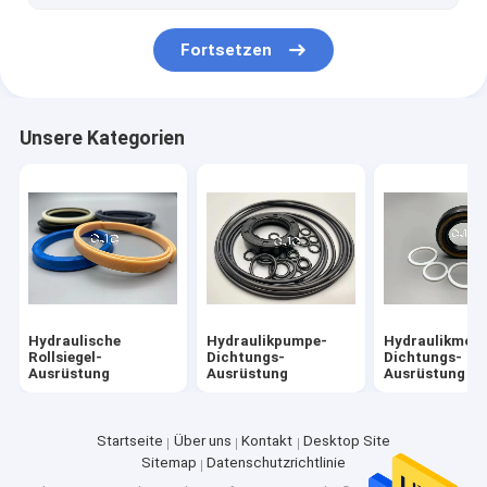
Hydrozylinder-Buchse
Fortsetzen
Leichte Stahlkeele
Leichte Stahlstangen
Unsere Kategorien
Hydraulische
Hydraulikpumpe-
Hydraulikmoto
Rollsiegel-
Dichtungs-
Dichtungs-
Ausrüstung
Ausrüstung
Ausrüstung
Startseite
Über uns
Kontakt
Desktop Site
Sitemap
Datenschutzrichtlinie