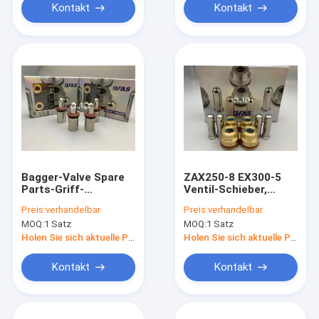
Kontakt
Kontakt
Bagger-Valve Spare
ZAX250-8 EX300-5
Parts-Griff-
Ventil-Schieber,
Steuerknüppel-
hydraulischer Ersatz
Preis:
verhandelbar
Preis:
verhandelbar
Schieber für EX160-1
des Regelventil-R-7
MOQ:
1 Satz
MOQ:
1 Satz
EX200-1
Holen Sie sich aktuelle Preis
Holen Sie sich aktuelle Preis
Kontakt
Kontakt