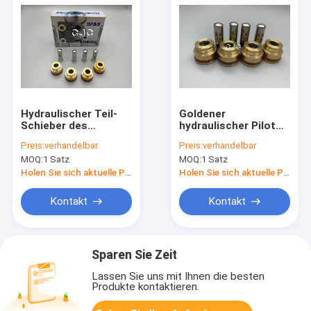
Hydraulischer Teil-
Goldener
Schieber des
hydraulischer Pilot
Regelventil-PC-6,
Part Valve Pusher für
Preis:
verhandelbar
Preis:
verhandelbar
Stahlbagger-Spare
Bagger Control Valve
MOQ:
1 Satz
MOQ:
1 Satz
Parts For-Griff
E110B E120B
Holen Sie sich aktuelle Preis
Holen Sie sich aktuelle Preis
Kontakt
Kontakt
Sparen Sie Zeit
Lassen Sie uns mit Ihnen die besten
Produkte kontaktieren.