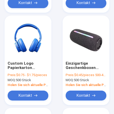
Box mit
Box mit
Kontakt
Kontakt
Bandverschluss
Bandverschluss
Custom Logo
Einzigartige
Papierkarton
Geschenkboxen
Verpackung
Druck Luxus Karton
Preis:
$0.75 - $1.75/pieces
Preis:
$0.45/pieces 500-4999 pieces
Klappfarbe Weiß /
Geschenkbox
MOQ:
500 Stück
MOQ:
500 Stück
Schwarz / Roségold
Verpackung Schmuck
Luxus
Valentinstag Rose
Holen Sie sich aktuelle Preis
Holen Sie sich aktuelle Preis
Magnetgeschenk-
Geschenkbox
Box mit
Kontakt
Kontakt
Bandverschluss