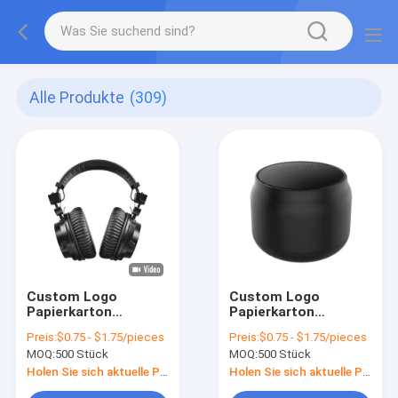
Alle Produkte
(309)
Custom Logo
Custom Logo
Papierkarton
Papierkarton
Verpackung
Verpackung
Preis:
$0.75 - $1.75/pieces
Preis:
$0.75 - $1.75/pieces
Klappfarbe Weiß /
Klappfarbe Weiß /
MOQ:
500 Stück
MOQ:
500 Stück
Schwarz / Roségold
Schwarz / Roségold
Luxus
Luxus
Holen Sie sich aktuelle Preis
Holen Sie sich aktuelle Preis
Magnetgeschenk-
Magnetgeschenk-