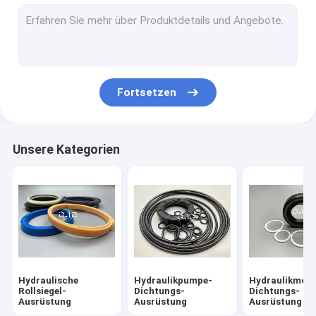
Hydraulikmotor-Dichtungs-Ausrüstung
Regelventil-Dichtungs-Ausrüstung
Mitte-gemeinsame Dichtungs-Ausrüstung
Fortsetzen
O Ring Seal Bausatz
Unterbrecher-Dichtungs-Ausrüstung
Unsere Kategorien
Ventil-Schieber
Bagger Seal Bausatz
Bahn-Regler-Dichtungs-Ausrüstung
Skelett-Öldichtung
Hydraulische
Hydraulikpumpe-
Hydraulikmoto
Sich hin- und herbewegende Öldichtung
Rollsiegel-
Dichtungs-
Dichtungs-
Ausrüstung
Ausrüstung
Ausrüstung