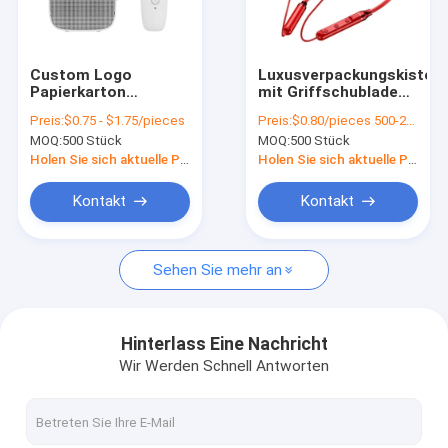
Über uns
Werksbesichtigung
Custom Logo
Luxusverpackungskisten
Papierkarton
mit Griffschublade
Qualitätskontrolle
Verpackung
Geschenkbox Paket
Preis:
$0.75 - $1.75/pieces
Preis:
$0.80/pieces 500-2999 pieces
Klappfarbe Weiß /
üppig beschichtetes
MOQ:
500 Stück
MOQ:
500 Stück
Schwarz / Roségold
Papier
Kontakt mit uns
Luxus
kundenspezifische
Holen Sie sich aktuelle Preis
Holen Sie sich aktuelle Preis
Magnetgeschenk-
Geschenkbox
Box mit
Neuigkeiten
Kontakt
Kontakt
Bandverschluss
Rechtssachen
Sehen Sie mehr an
Blog
Hinterlass Eine Nachricht
Wir Werden Schnell Antworten
Hydraulische Rollsiegel-Ausrüstung
Hydraulikpumpe-Dichtungs-Ausrüstung