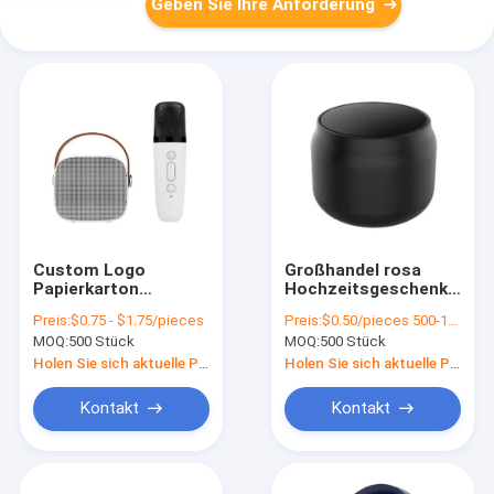
Geben Sie Ihre Anforderung
Custom Logo
Großhandel rosa
Papierkarton
Hochzeitsgeschenk-
Verpackung
Box
Preis:
$0.75 - $1.75/pieces
Preis:
$0.50/pieces 500-1999 pieces
Klappfarbe Weiß /
benutzerdefinierte
MOQ:
500 Stück
MOQ:
500 Stück
Schwarz / Roségold
Papiertüte für
Luxus
Geburtstagsparty
Holen Sie sich aktuelle Preis
Holen Sie sich aktuelle Preis
Magnetgeschenk-
Favor
Box mit
Kontakt
Kontakt
Bandverschluss