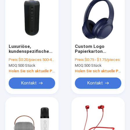
Luxuriöse,
Custom Logo
kundenspezifische
Papierkarton
Brautjungfer
Verpackung
Preis:
$0.20/pieces 500-4999 pieces
Preis:
$0.75 - $1.75/pieces
Geschenke Gäste
Klappfarbe Weiß /
MOQ:
500 Stück
MOQ:
500 Stück
Süßigkeiten Indische
Schwarz / Roségold
rote
Luxus
Holen Sie sich aktuelle Preis
Holen Sie sich aktuelle Preis
Hochzeitskarten für
Magnetgeschenk-
Hochzeitsdekoration
Box mit
Kontakt
Kontakt
Bandverschluss
Zu Hause
Produkte
VR-Show