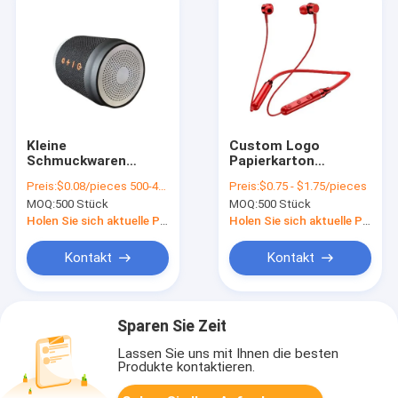
Kleine
Custom Logo
Schmuckwaren
Papierkarton
Papier Verpackung
Verpackung
Preis:
$0.08/pieces 500-4999 pieces
Preis:
$0.75 - $1.75/pieces
Geschenkbox
Klappfarbe Weiß /
MOQ:
500 Stück
MOQ:
500 Stück
Mädchen billige
Schwarz / Roségold
Verpackung
Luxus
Holen Sie sich aktuelle Preis
Holen Sie sich aktuelle Preis
Magnetgeschenk-
Box mit
Kontakt
Kontakt
Bandverschluss
Sparen Sie Zeit
Lassen Sie uns mit Ihnen die besten
Produkte kontaktieren.