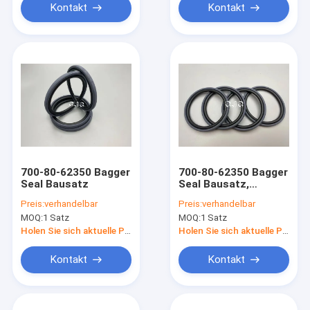
Kontakt
Kontakt
700-80-62350 Bagger
700-80-62350 Bagger
Seal Bausatz
Seal Bausatz,
Material SPGO O Ring
Preis:
verhandelbar
Preis:
verhandelbar
Assortment Bausatz
MOQ:
1 Satz
MOQ:
1 Satz
FKM
Holen Sie sich aktuelle Preis
Holen Sie sich aktuelle Preis
Kontakt
Kontakt