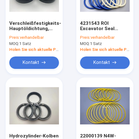
Über uns
Werksbesichtigung
Verschleißfestigkeits-
4231543 ROI
Hauptöldichtung,
Excavator Seal
Qualitätskontrolle
hohe Präzisions-
Bausatz Hydraulic
Preis:
verhandelbar
Preis:
verhandelbar
hydraulisches
hohes Widerstand
MOQ:
1 Satz
MOQ:
1 Satz
Rollsiegel-PU-
PU-Material
Kontakt mit uns
Material
Holen Sie sich aktuelle Preis
Holen Sie sich aktuelle Preis
Neuigkeiten
Kontakt
Kontakt
Rechtssachen
Blog
Hydraulische Rollsiegel-Ausrüstung
Hydraulikpumpe-Dichtungs-Ausrüstung
Hydrozylinder-Kolben
22000139 N4W-