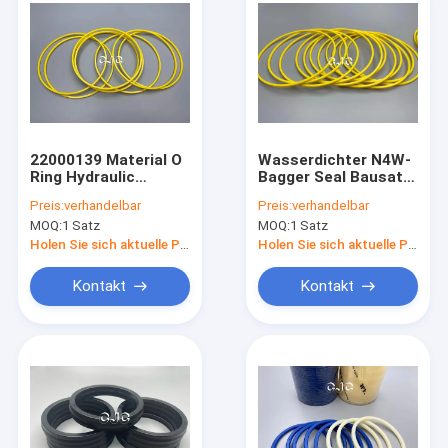
22000139 Material O
Wasserdichter N4W-
Ring Hydraulic
Bagger Seal Bausatz,
Gasket Seal N4W
Antibeleg O Ring
Preis:
verhandelbar
Preis:
verhandelbar
NBR für DH280
Gasket Bausatz
MOQ:
1 Satz
MOQ:
1 Satz
22000139
Holen Sie sich aktuelle Preis
Holen Sie sich aktuelle Preis
Kontakt
Kontakt
Zu Hause
Produkte
VR-Show