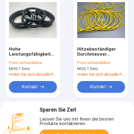
Hohe
Hitzebeständiger
Leistungsfähigkeits-
Durchmesser
Hydrozylinder-
Bagger-Seal
Preis:
verhandelbar
Preis:
verhandelbar
Öldichtungs-
Bausatzs N4W
MOQ:
1 Satz
MOQ:
1 Satz
Ausrüstung 90 - 96
22000139 135X3mm
Gummi-Material des
Holen Sie sich aktuelle Preis
Holen Sie sich aktuelle Preis
Ufer-40MPa
Kontakt
Kontakt
Sparen Sie Zeit
Lassen Sie uns mit Ihnen die besten
Produkte kontaktieren.