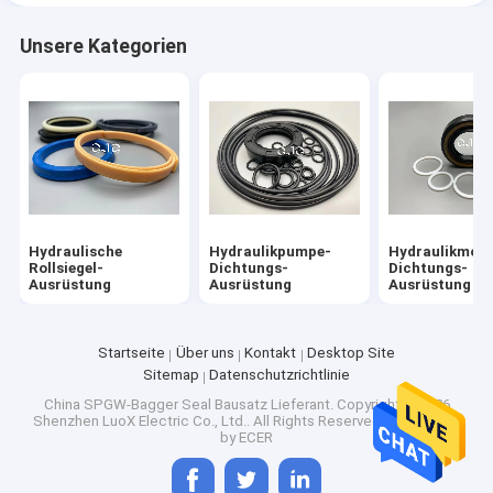
Unsere Kategorien
Hydraulische
Hydraulikpumpe-
Hydraulikmoto
Rollsiegel-
Dichtungs-
Dichtungs-
Ausrüstung
Ausrüstung
Ausrüstung
Startseite
Über uns
Kontakt
Desktop Site
Sitemap
Datenschutzrichtlinie
China SPGW-Bagger Seal Bausatz Lieferant.
Copyright © 2026
Shenzhen LuoX Electric Co., Ltd.. All Rights Reserved. Developed
by
ECER