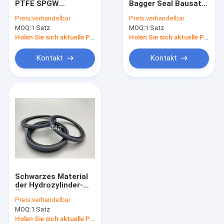
PTFE SPGW
Bagger Seal Bausatz,
Hydraulikmotor-Dichtungs-Ausrüstung
versiegelt 707-44-
multi Farbgummi-
Preis:
verhandelbar
Preis:
verhandelbar
14080 mit
Öldichtung mit
MOQ:
Regelventil-Dichtungs-Ausrüstung
1 Satz
MOQ:
1 Satz
Druckfestigkeit
Verschleißfestigkeit
Holen Sie sich aktuelle Preis
Holen Sie sich aktuelle Preis
Mitte-gemeinsame Dichtungs-Ausrüstung
Kontakt
Kontakt
O Ring Seal Bausatz
Unterbrecher-Dichtungs-Ausrüstung
Ventil-Schieber
Bagger Seal Bausatz
Bahn-Regler-Dichtungs-Ausrüstung
Schwarzes Material
Skelett-Öldichtung
der Hydrozylinder-
Öldichtungs-
Preis:
verhandelbar
Ausrüstungs-700-80-
Sich hin- und herbewegende Öldichtung
MOQ:
1 Satz
62350 PTFE FKM
Holen Sie sich aktuelle Preis