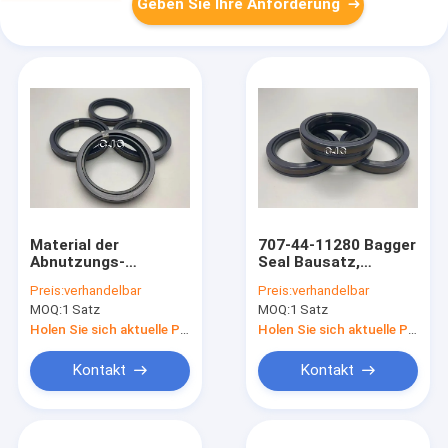
Geben Sie Ihre Anforderung
Material der
707-44-11280 Bagger
Abnutzungs-
Seal Bausatz,
beständiges
beständige SPGW
Preis:
verhandelbar
Preis:
verhandelbar
hydraulisch-
hydraulische Kolben-
MOQ:
1 Satz
MOQ:
1 Satz
Rollsiegel-
Robbe des Öl-
Ausrüstungs-SPGW
Holen Sie sich aktuelle Preis
Holen Sie sich aktuelle Preis
707-44-11180 PTFE
NBR
Kontakt
Kontakt