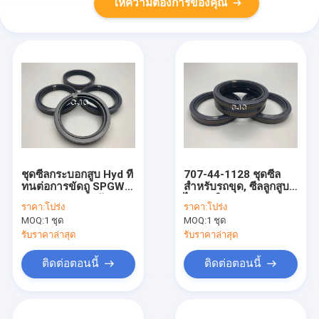
ให้ความต้องการของคุณ
ชุดซีลกระบอกสูบ Hyd ที่
707-44-1128 ชุดซีล
ทนต่อการขัดถู SPGW
สำหรับรถขุด, ซีลลูกสูบ
707-44-11180 วัสดุ
ไฮดรอลิก SPGW ทน
ราคา:
โปร่ง
ราคา:
โปร่ง
PTFE NBR
น้ำมัน
MOQ:
1 ชุด
MOQ:
1 ชุด
รับราคาล่าสุด
รับราคาล่าสุด
ติดต่อตอนนี้
ติดต่อตอนนี้