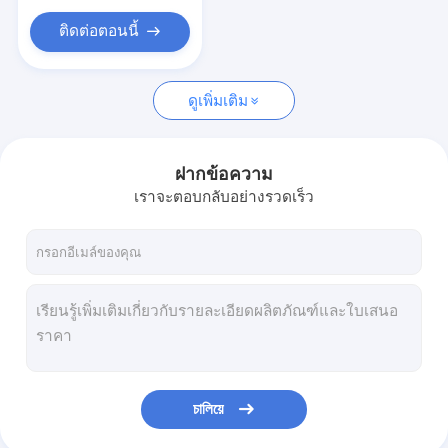
บูชกระบอกไฮดรอลิก
ติดต่อตอนนี้
กีลเหล็กเบา
สแตนเลสขนาดเบา
ดูเพิ่มเติม
ฝากข้อความ
เราจะตอบกลับอย่างรวดเร็ว
চালিয়ে