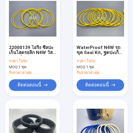
22000139 โอริง ซีลปะ
WaterProof N4W รถ
เก็นไฮดรอลิก N4W วัสดุ
ขุด Seal Kit, ชุดปะเก็
NBR สำหรับ DH280
นวงแหวนกันลื่น
ราคา:
โปร่ง
ราคา:
โปร่ง
22000139
MOQ:
1 ชุด
MOQ:
1 ชุด
รับราคาล่าสุด
รับราคาล่าสุด
ติดต่อตอนนี้
ติดต่อตอนนี้
บ้าน
สินค้า
รายการ VR