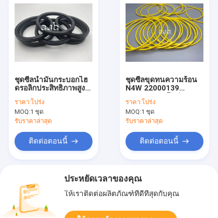
ชุดซีลน้ำมันกระบอกไฮ
ชุดซีลขุดทนความร้อน
ดรอลิกประสิทธิภาพสูง
N4W 22000139
90 - 96 Shore 40MPa
135X3mm เส้นผ่าน
ราคา:
โปร่ง
ราคา:
โปร่ง
วัสดุยาง
ศูนย์กลาง
MOQ:
1 ชุด
MOQ:
1 ชุด
รับราคาล่าสุด
รับราคาล่าสุด
ติดต่อตอนนี้
ติดต่อตอนนี้
ประหยัดเวลาของคุณ
ให้เราติดต่อผลิตภัณฑ์ที่ดีที่สุดกับคุณ