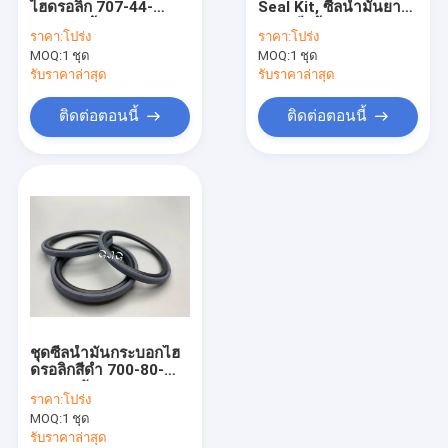
ไฮดรอลิก 707-44-
Seal Kit, ซีลน้ำมันยาง
ชุดซีลมอเตอร์ไฮดรอลิก
14080 พร้อมความ
หลากสีพร้อมความ
ราคา:
โปร่ง
ราคา:
โปร่ง
ต้านทานแรงดัน
ต้านทานการสึกหรอ
MOQ:
ชุดซีลวาล์วควบคุม
1 ชุด
MOQ:
1 ชุด
รับราคาล่าสุด
รับราคาล่าสุด
ชุดซีลข้อต่อกลาง
ติดต่อตอนนี้
ติดต่อตอนนี้
ชุดซีลโอริง
ชุดซีลเบรกเกอร์
ตัวดันวาล์ว
ชุดซีลขุด
ติดตาม Adjuster Seal Kit
ชุดซีลน้ำมันกระบอกไฮ
ซีลน้ำมันโครงกระดูก
ดรอลิกสีดำ 700-80-
62350 วัสดุ PTFE FKM
ราคา:
โปร่ง
ซีลน้ำมันลอยน้ำ
MOQ:
1 ชุด
รับราคาล่าสุด