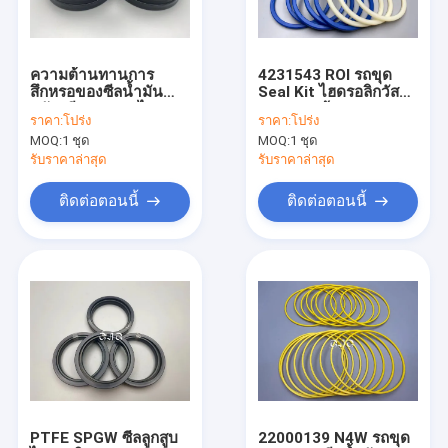
เกี่ยวกับเรา
ทัวร์โรงงาน
ความต้านทานการ
4231543 ROI รถขุด
สึกหรอของซีลน้ำมัน
Seal Kit ไฮดรอลิกวัสดุ
การควบคุมคุณภาพ
หลัก, ซีลกระบอกไฮดรอ
PU ความต้านทานสูง
ราคา:
โปร่ง
ราคา:
โปร่ง
ลิกความแม่นยำสูง Pu
MOQ:
1 ชุด
MOQ:
1 ชุด
Material
ติดต่อเรา
รับราคาล่าสุด
รับราคาล่าสุด
ข่าว
ติดต่อตอนนี้
ติดต่อตอนนี้
กรณี
บล็อก
ชุดซีลกระบอกไฮดรอลิก
ชุดซีลปั๊มไฮดรอลิก
PTFE SPGW ซีลลูกสูบ
22000139 N4W รถขุด