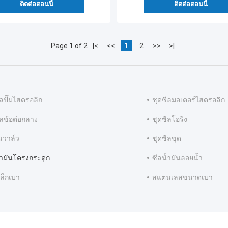
ติดต่อตอนนี้
ติดต่อตอนนี้
Page 1 of 2
|<
<<
1
2
>>
>|
ีลปั๊มไฮดรอลิก
ชุดซีลมอเตอร์ไฮดรอลิก
ีลข้อต่อกลาง
ชุดซีลโอริง
ันวาล์ว
ชุดซีลขุด
้ำมันโครงกระดูก
ซีลน้ำมันลอยน้ำ
หล็กเบา
สแตนเลสขนาดเบา