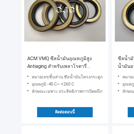
ACM VMQ ซีลน้ำมันอุณหภูมิสูง
ซีลน้ำม
Antiaging สำหรับเพลาโรตารี่
น้ำมัน
เครื่องจักร
หมายเลขชิ้นส่วน:ซีลน้ำมันโครงกระดูก
หมายเ
อุณหภูมิ:-40 C~ +260 C
อุณหภู
ลักษณะเฉพาะ:ประสิทธิภาพการปิดผนึก
ลักษณ
ติดต่อตอนนี้