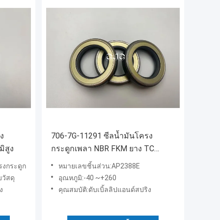
รง
706-7G-11291 ซีลน้ำมันโครง
ิสูง
กระดูกเพลา NBR FKM ยาง TC
แหวนน้ำมันสำหรับ AP2388E
รงกระดูก
หมายเลขชิ้นส่วน:AP2388E
บวัสดุ
อุณหภูมิ:-40 ~+260
ง
คุณสมบัติ:ดับเบิ้ลลิปแอนด์สปริง