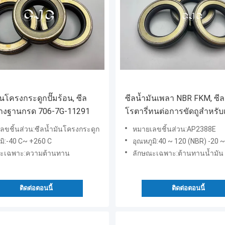
ันโครงกระดูกปั๊มร้อน, ซีล
ซีลน้ำมันเพลา NBR FKM, ซีล
ยางฐานกรด 706-7G-11291
โรตารี่ทนต่อการขัดถูสำหรั
หลัง
ลขชิ้นส่วน:ซีลน้ำมันโครงกระดูก
หมายเลขชิ้นส่วน:AP2388E
มิ:-40 C~ +260 C
อุณหภูมิ:40 ~ 120 (NBR) -20 ~ 
ะเฉพาะ:ความต้านทาน
ลักษณะเฉพาะ:ต้านทานน้ำมัน
ติดต่อตอนนี้
ติดต่อตอนนี้