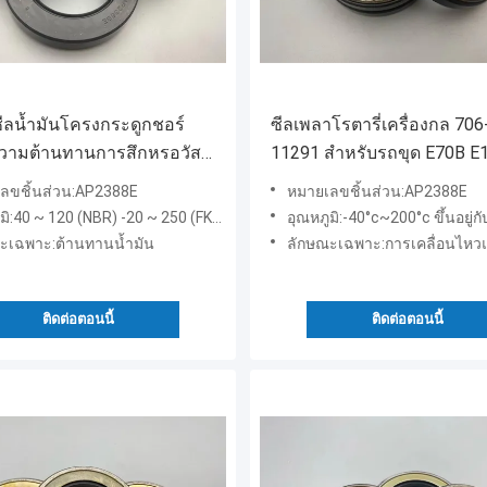
ซีลน้ำมันโครงกระดูกชอร์
ซีลเพลาโรตารี่เครื่องกล 706
วามต้านทานการสึกหรอวัสดุ
11291 สำหรับรถขุด E70B E
M สำหรับ AP2388E
E120B
ลขชิ้นส่วน:AP2388E
หมายเลขชิ้นส่วน:AP2388E
มิ:40 ~ 120 (NBR) -20 ~ 250 (FKM)
อุณหภูมิ:-40°c~200°c ขึ้นอยู่กั
ะเฉพาะ:ต้านทานน้ำมัน
ลักษณะเฉพาะ:การเคลื่อนไหว
ติดต่อตอนนี้
ติดต่อตอนนี้