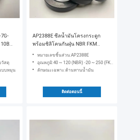
-7G-
AP2388E ซีลน้ำมันโครงกระดูก
110B
พร้อมซิลิโคนกันฝุ่น NBR FKM
Material
หมายเลขชิ้นส่วน:AP2388E
บวัสดุ
อุณหภูมิ:40 ~ 120 (NBR) -20 ~ 250 (FKM)
แบบหมุน
ลักษณะเฉพาะ:ต้านทานน้ำมัน
ติดต่อตอนนี้