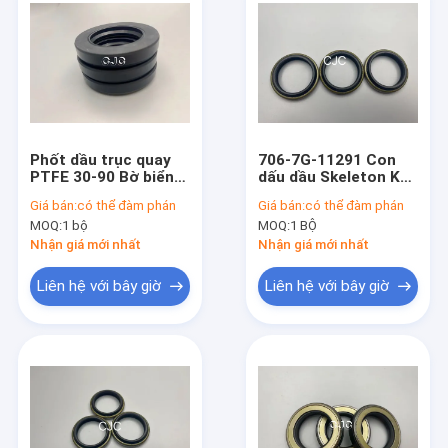
Phốt dầu trục quay
706-7G-11291 Con
PTFE 30-90 Bờ biển
dấu dầu Skeleton Khả
706-7G-11291 cho
năng chống mài mòn
Giá bán:
có thể đàm phán
Giá bán:
có thể đàm phán
AP2388E
cho phương tiện Khai
MOQ:
1 bộ
MOQ:
1 BỘ
thác mỏ
Nhận giá mới nhất
Nhận giá mới nhất
Liên hệ với bây giờ
Liên hệ với bây giờ
Nhà
Sản phẩm
Trình diễn VR