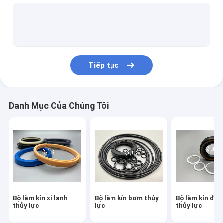
Bộ làm kín động cơ thủy lực
Bộ làm kín van điều khiển
Bộ dấu nối trung tâm
Tiếp tục
O Ring Seal Kit
Bộ đóng dấu ngắt
Danh Mục Của Chúng Tôi
Van đẩy
Bộ đóng dấu máy xúc
Bộ đóng dấu điều chỉnh theo dõi
Con dấu dầu Skeleton
Bộ làm kín xi lanh
Bộ làm kín bơm thủy
Bộ làm kín độ
Con dấu dầu nổi
thủy lực
lực
thủy lực