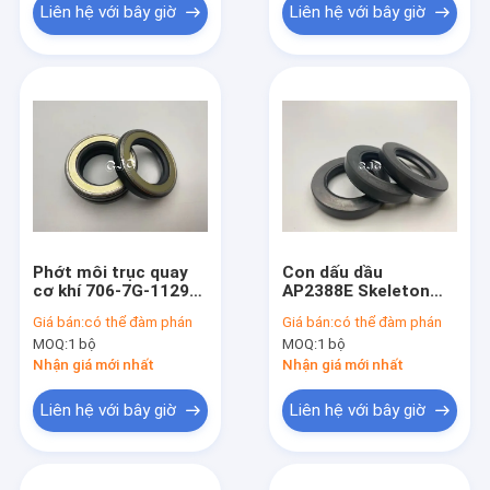
Liên hệ với bây giờ
Liên hệ với bây giờ
Phớt môi trục quay
Con dấu dầu
cơ khí 706-7G-11291
AP2388E Skeleton
cho máy xúc E70B
với chất liệu silicone
Giá bán:
có thể đàm phán
Giá bán:
có thể đàm phán
E110B E120B
NBR FKM chống bụi
MOQ:
1 bộ
MOQ:
1 bộ
nước
Nhận giá mới nhất
Nhận giá mới nhất
Liên hệ với bây giờ
Liên hệ với bây giờ