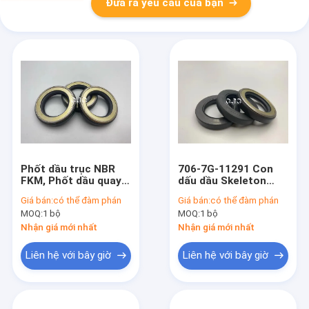
Đưa ra yêu cầu của bạn
Phốt dầu trục NBR
706-7G-11291 Con
FKM, Phốt dầu quay
dấu dầu Skeleton
chống mài mòn cho
Loại TCN NBR Vật
Giá bán:
có thể đàm phán
Giá bán:
có thể đàm phán
trục sau
liệu FKM cho
MOQ:
1 bộ
MOQ:
1 bộ
AP2388E
Nhận giá mới nhất
Nhận giá mới nhất
Liên hệ với bây giờ
Liên hệ với bây giờ