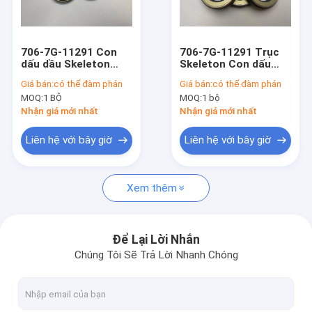
Về chúng tôi
Chuyến tham quan nhà máy
706-7G-11291 Con
706-7G-11291 Trục
dấu dầu Skeleton
Skeleton Con dấu
Kiểm soát chất lượng
Loại TC Chịu nhiệt
dầu NBR FKM Cao su
Giá bán:
có thể đàm phán
Giá bán:
có thể đàm phán
độ cao
TC Vòng dầu cho
MOQ:
1 BỘ
MOQ:
1 bộ
AP2388E
Liên hệ với chúng tôi
Nhận giá mới nhất
Nhận giá mới nhất
Tin tức
Liên hệ với bây giờ
Liên hệ với bây giờ
Các vụ án
Xem thêm
Blog
Để Lại Lời Nhắn
Chúng Tôi Sẽ Trả Lời Nhanh Chóng
Bộ làm kín xi lanh thủy lực
Bộ làm kín bơm thủy lực