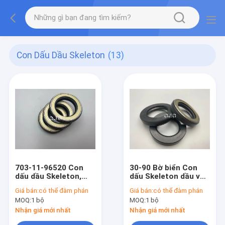
Con Dấu Dầu Skeleton
(13)
703-11-96520 Con
30-90 Bờ biển Con
dấu dầu Skeleton,
dấu Skeleton dầu với
Chống dầu TCN Con
vật liệu NBR FKM
Giá bán:
có thể đàm phán
Giá bán:
có thể đàm phán
dấu dầu cho xe tải
chống mài mòn cho
MOQ:
1 bộ
MOQ:
1 bộ
hạng nặng
AP2388E
Nhận giá mới nhất
Nhận giá mới nhất