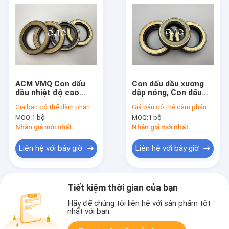
ACM VMQ Con dấu
Con dấu dầu xương
dầu nhiệt độ cao
dập nóng, Con dấu
chống lão hóa cho
dầu cao su gốc axit
Giá bán:
có thể đàm phán
Giá bán:
có thể đàm phán
trục quay máy
706-7G-11291
MOQ:
1 bộ
MOQ:
1 bộ
Nhận giá mới nhất
Nhận giá mới nhất
Liên hệ với bây giờ
Liên hệ với bây giờ
Tiết kiệm thời gian của bạn
Hãy để chúng tôi liên hệ với sản phẩm tốt
nhất với bạn.