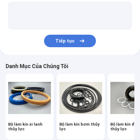
Bộ làm kín động cơ thủy lực
Bộ làm kín van điều khiển
Bộ dấu nối trung tâm
Tiếp tục
O Ring Seal Kit
Bộ đóng dấu ngắt
Danh Mục Của Chúng Tôi
Van đẩy
Bộ đóng dấu máy xúc
Bộ đóng dấu điều chỉnh theo dõi
Con dấu dầu Skeleton
Bộ làm kín xi lanh
Bộ làm kín bơm thủy
Bộ làm kín độ
Con dấu dầu nổi
thủy lực
lực
thủy lực