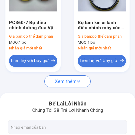
Về chúng tôi
Chuyến tham quan nhà máy
PC360-7 Bộ điều
Bộ làm kín xi lanh
chỉnh đường đua Vật
điều chỉnh máy xúc
Kiểm soát chất lượng
liệu NBR cao su PU
PC360-7 Bộ làm kín
Giá bán:
có thể đàm phán
Giá bán:
có thể đàm phán
theo dõi Mòn, khô,
MOQ:
1 bộ
MOQ:
1 bộ
sức đề kháng thấp
Liên hệ với chúng tôi
Nhận giá mới nhất
Nhận giá mới nhất
Tin tức
Liên hệ với bây giờ
Liên hệ với bây giờ
Các vụ án
Xem thêm
Blog
Để Lại Lời Nhắn
Chúng Tôi Sẽ Trả Lời Nhanh Chóng
Bộ làm kín xi lanh thủy lực
Bộ làm kín bơm thủy lực