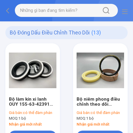
Bộ Đóng Dấu Điều Chỉnh Theo Dõi
(13)
Bộ làm kín xi lanh
Bộ niêm phong điều
OUY 155-63-42391
chỉnh theo dõi
cho máy xúc EC210B
Komatsu 360-7 dành
Giá bán:
có thể đàm phán
Giá bán:
có thể đàm phán
tiêu chuẩn xi lanh
cho máy xúc PC30-1
MOQ:
1 bộ
MOQ:
1 bộ
thủy lực
PC50UU
Nhận giá mới nhất
Nhận giá mới nhất