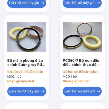
Liên hệ với bây giờ
Liên hệ với bây giờ
Bộ niêm phong điều
PC360-7 Bộ con dấu
chỉnh đường ray PU
điều chỉnh theo dõi,
POM, Vòng đệm căng
Con dấu vòng dầu
Giá bán:
có thể đàm phán
Giá bán:
có thể đàm phán
theo dõi cho
Vật liệu PTFE NBR PU
MOQ:
1 bộ
MOQ:
1 bộ
Komatsu 360-7
Nhận giá mới nhất
Nhận giá mới nhất
Liên hệ với bây giờ
Liên hệ với bây giờ