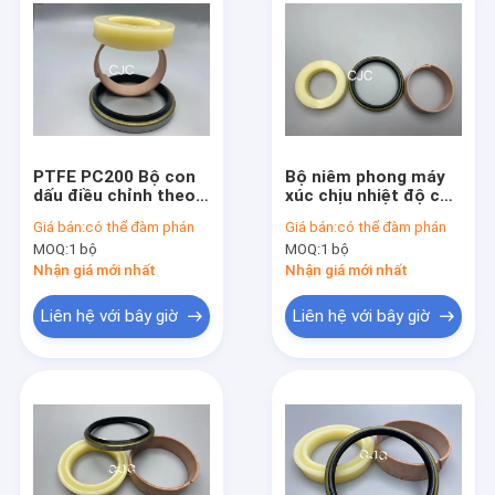
PTFE PC200 Bộ con
Bộ niêm phong máy
dấu điều chỉnh theo
xúc chịu nhiệt độ cao
dõi cho máy xúc bánh
Bộ dấu điều chỉnh
Giá bán:
có thể đàm phán
Giá bán:
có thể đàm phán
xích
đường ray PC200
MOQ:
1 bộ
MOQ:
1 bộ
Nhận giá mới nhất
Nhận giá mới nhất
Liên hệ với bây giờ
Liên hệ với bây giờ
Nhà
Sản phẩm
Trình diễn VR