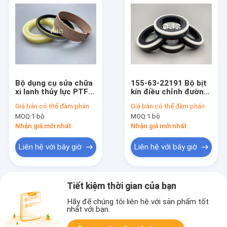
Bộ dụng cụ sửa chữa
155-63-22191 Bộ bịt
xi lanh thủy lực PTFE
kín điều chỉnh đường
cho máy xúc PC360-7
ray OUY cho xi lanh
Giá bán:
có thể đàm phán
Giá bán:
có thể đàm phán
EC460B EC360B
máy xúc EC210B
MOQ:
1 bộ
MOQ:
1 bộ
Nhận giá mới nhất
Nhận giá mới nhất
Liên hệ với bây giờ
Liên hệ với bây giờ
Tiết kiệm thời gian của bạn
Hãy để chúng tôi liên hệ với sản phẩm tốt
nhất với bạn.