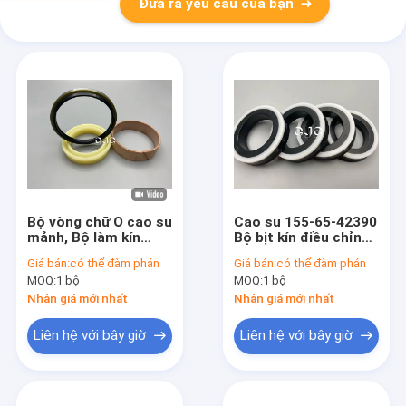
Đưa ra yêu cầu của bạn
Bộ vòng chữ O cao su
Cao su 155-65-42390
mảnh, Bộ làm kín
Bộ bịt kín điều chỉnh
thủy lực chống thấm
đường ray cho các
Giá bán:
có thể đàm phán
Giá bán:
có thể đàm phán
nước cho máy xúc
công trình xây dựng
MOQ:
1 bộ
MOQ:
1 bộ
PC360-7
Nhận giá mới nhất
Nhận giá mới nhất
Liên hệ với bây giờ
Liên hệ với bây giờ