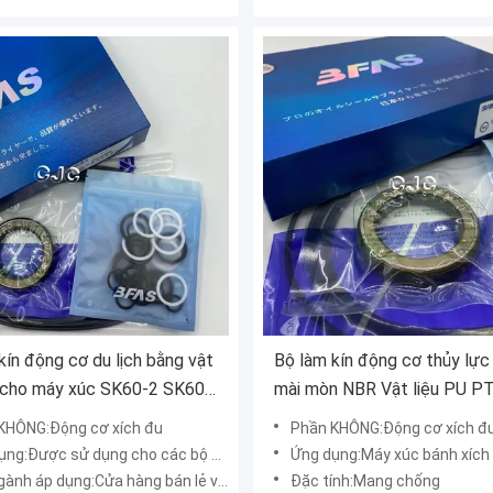
kín động cơ du lịch bằng vật
Bộ làm kín động cơ thủy lực
 cho máy xúc SK60-2 SK60-
mài mòn NBR Vật liệu PU P
KHÔNG:Động cơ xích đu
Phần KHÔNG:Động cơ xích đ
Được sử dụng cho các bộ phận thay thế máy xúc
Ứng dụng:Máy xúc bánh xích
h áp dụng:Cửa hàng bán lẻ vật liệu xây dựng
Đặc tính:Mang chống