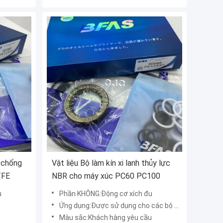
 chống
Vật liệu Bộ làm kín xi lanh thủy lực
TFE
NBR cho máy xúc PC60 PC100
u
Phần KHÔNG:Động cơ xích đu
Ứng dụng:Được sử dụng cho các bộ phận thay thế máy xúc
Màu sắc:Khách hàng yêu cầu