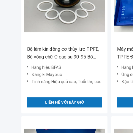
Bộ làm kín động cơ thủy lực TPFE,
Máy móc
Bộ vòng chữ O cao su 90-95 Bờ
TPFE Đ
biển
năng ch
Hàng hiệu:BFAS
Hàng 
Đăng kí:Máy xúc
Ứng d
Tính năng:Hiệu quả cao, Tuổi thọ cao
Đặc tí
LIÊN HỆ VỚI BÂY GIỜ