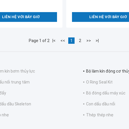
LIÊN HỆ VỚI BÂY GIỜ
LIÊN HỆ VỚI BÂY GIỜ
Page 1 of 2
|<
<<
1
2
>>
>|
àm kín bơm thủy lực
Bộ làm kín động cơ thủ
ấu nối trung tâm
O Ring Seal Kit
đẩy
Bộ đóng dấu máy xúc
dấu dầu Skeleton
Con dấu dầu nổi
 nhẹ
Thép thép nhẹ