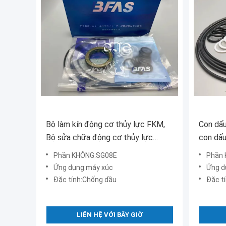
Bộ làm kín động cơ thủy lực FKM,
Con dấu
Bộ sửa chữa động cơ thủy lực
con dấu
SG08E
cho má
Phần KHÔNG:SG08E
Phần
Ứng dụng:máy xúc
Ứng d
Đặc tính:Chống dầu
Đặc t
LIÊN HỆ VỚI BÂY GIỜ