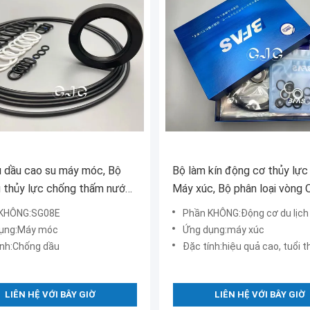
 dầu cao su máy móc, Bộ
Bộ làm kín động cơ thủy lự
 thủy lực chống thấm nước
Máy xúc, Bộ phân loại vòng 
y xúc SG08E
KATO HD700-5
 KHÔNG:SG08E
Phần KHÔNG:Động cơ du lịch
ụng:Máy móc
Ứng dụng:máy xúc
ính:Chống dầu
Đặc tính:hiệu quả cao, tuổi t
LIÊN HỆ VỚI BÂY GIỜ
LIÊN HỆ VỚI BÂY GIỜ