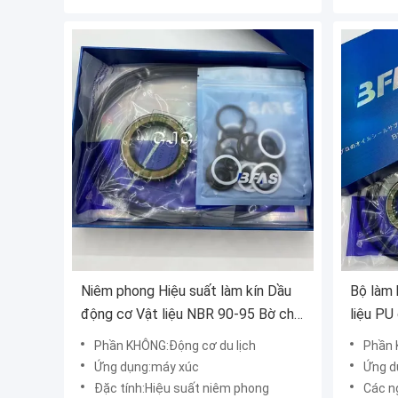
Niêm phong Hiệu suất làm kín Dầu
Bộ làm 
động cơ Vật liệu NBR 90-95 Bờ cho
liệu PU
Máy xúc thủy lực
3
Phần KHÔNG:Động cơ du lịch
Phần 
Ứng dụng:máy xúc
Ứng dụng:
Đặc tính:Hiệu suất niêm phong
Các ngàn