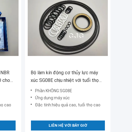
c NBR
Bộ làm kín động cơ thủy lực máy
O cho
xúc SG08E chịu nhiệt với tuổi thọ
cao
Phần KHÔNG:SG08E
Ứng dụng:máy xúc
họ cao
Đặc tính:hiệu quả cao, tuổi thọ cao
LIÊN HỆ VỚI BÂY GIỜ