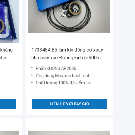
 kháng
1733454 Bộ làm kín động cơ xoay
cho
cho máy xúc Đường kính 5-500mm
thủy lực
Phần KHÔNG:AP2086
Ứng dụng:Máy xúc bánh xích
Chất lượng:100% đã kiểm tra
LIÊN HỆ VỚI BÂY GIỜ