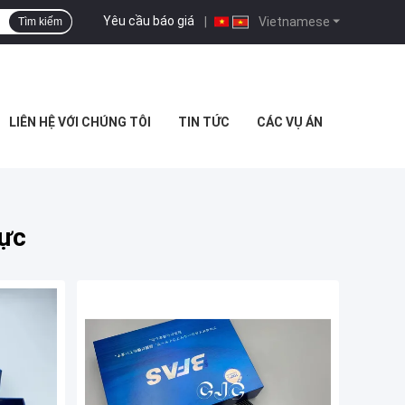
Yêu cầu báo giá
|
Vietnamese
Tìm kiếm
LIÊN HỆ VỚI CHÚNG TÔI
TIN TỨC
CÁC VỤ ÁN
lực