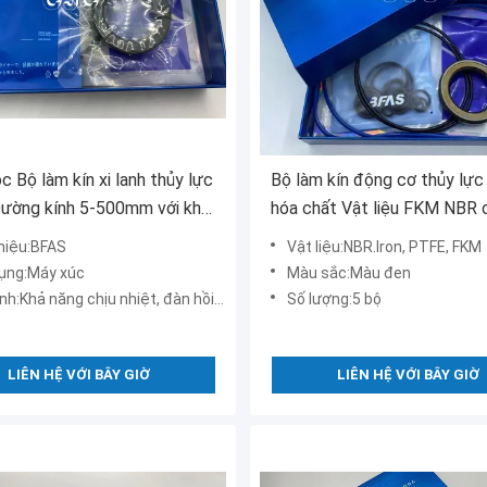
 Bộ làm kín xi lanh thủy lực
Bộ làm kín động cơ thủy lực
ường kính 5-500mm với khả
hóa chất Vật liệu FKM NBR 
ịu nhiệt dầu
máy xúc Komatsu
hiệu:BFAS
Vật liệu:NBR.Iron, PTFE, FKM
ụng:Máy xúc
Màu sắc:Màu đen
nh:Khả năng chịu nhiệt, đàn hồi tốt
Số lượng:5 bộ
LIÊN HỆ VỚI BÂY GIỜ
LIÊN HỆ VỚI BÂY GIỜ