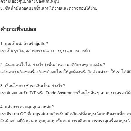
ความเยื้องศูนย์กลางของแกนหมุน
5. ซีลน้ำมันถอดแยกชิ้นส่วนได้ง่ายและตรวจสอบได้ง่าย
คำถามที่พบบ่อย
1. คุณเป็นพ่อค้าหรือผู้ผลิต?
เราเป็นธุรกิจอุตสาหกรรมและการบูรณาการการค้า
2. ฉันจะแน่ใจได้อย่างไรว่าชิ้นส่วนจะพอดีกับรถขุดของฉัน?
แจ้งเลขรุ่น/เลขเครื่อง/เลขตัวอะไหล่ให้ถูกต้องหรือวัดส่วนต่างๆ ให้เราได้มิต
3. เงื่อนไขการชำระเงินเป็นอย่างไร?
เรามักจะยอมรับ T/T หรือ Trade Assuranceเงื่อนไขอื่น ๆ สามารถเจรจาได้
4. แล้วการควบคุมคุณภาพล่ะ?
เรามีระบบ QC ที่สมบูรณ์แบบสำหรับผลิตภัณฑ์ที่สมบูรณ์แบบทีมงานที
สินค้าอย่างถี่ถ้วน ควบคุมดูแลทุกขั้นตอนการผลิตจนการบรรจุเสร็จสมบูร