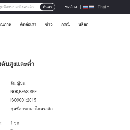
ขออ้าง
|
Thai
ค้นหา
คุณภาพ
ติดต่อเรา
ข่าว
กรณี
บล็อก
ดันสูงและต่ำ
จีน ญี่ปุ่น
NOK,BFAS,SKF
ISO9001:2015
ชุดซีลกระบอกไฮดรอลิก
ำ:
1 ชุด