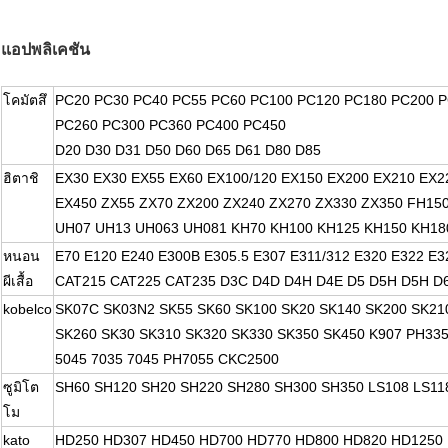
แอปพลิเคชัน
โคมัตสึ
PC20 PC30 PC40 PC55 PC60 PC100 PC120 PC180 PC200 
PC260 PC300 PC360 PC400 PC450
D20 D30 D31 D50 D60 D65 D61 D80 D85
ฮิตาชิ
EX30 EX30 EX55 EX60 EX100/120 EX150 EX200 EX210 EX2
EX450 ZX55 ZX70 ZX200 ZX240 ZX270 ZX330 ZX350 FH15
UH07 UH13 UH063 UH081 KH70 KH100 KH125 KH150 KH18
หนอน
E70 E120 E240 E300B E305.5 E307 E311/312 E320 E322 E3
ผีเสื้อ
CAT215 CAT225 CAT235 D3C D4D D4H D4E D5 D5H D5H D
kobelco
SK07C SK03N2 SK55 SK60 SK100 SK20 SK140 SK200 SK21
SK260 SK30 SK310 SK320 SK330 SK350 SK450 K907 PH33
5045 7035 7045 PH7055 CKC2500
ซูมิโต
SH60 SH120 SH20 SH220 SH280 SH300 SH350 LS108 LS11
โม
kato
HD250 HD307 HD450 HD700 HD770 HD800 HD820 HD1250