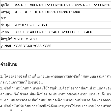
ฮุนได
R55 R60 R80 R130 R200 R210 R215 R225 R230 R290 R320
แดวู/ดู
DH55 DH60 DH150 DH220 DH280 DH300
ซาน
ซัมซุง
SE210 SE280 SE350
volvo
EC55 EC140 EC210 EC240 EC290 EC360 EC460
มิตซูบิชิ
MS110 MS180
yuchai
YC35 YC60 YC65 YC85
คำอธิบาย
1. โครงสร้างซีลน้ำมันนั้นง่ายและง่ายต่อการผลิตซีลน้ำมันแบบธรรมดาสามารถ
กระบวนการผลิตก็ไม่ซับซ้อน
2. ซีลน้ำมันมีน้ำหนักเบาและใช้วัสดุสิ้นเปลืองน้อยกว่าซีลกันน้ำมันแต่ละ
ส่วนยาง ซึ่งใช้วัสดุเพียงเล็กน้อย ดังนั้นน้ำหนักของซีลน้ำมันแต่ละอันจึงเ
3. ตำแหน่งการติดตั้งซีลน้ำมันมีขนาดเล็ก ขนาดแกนมีขนาดเล็ก ง่ายต่อ
4. ซีลน้ำมันมีฟังก์ชั่นการปิดผนึกที่ดีและอายุการใช้งานยาวนานมีการปรับต