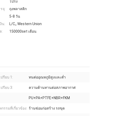
โปร่ง
รจุ:
ถุงพลาสติก
5-8 วัน
งิน:
L/C,, Western Union
ต:
150000set เดือน
เปรียบ 1:
ทนต่ออุณหภูมิสูงและต่ำ
เปรียบ 3:
ความต้านทานต่อสภาพอากาศ
PU+PA+PTFE+NBR+FKM
กรรมที่เกี่ยวข้อง:
ร้านซ่อมก่อสร้าง รถขุด