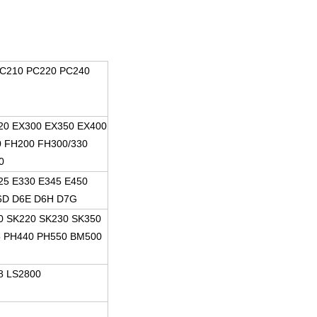
PC210 PC220 PC240
20 EX300 EX350 EX400
0 FH200 FH300/330
0
25 E330 E345 E450
6D D6E D6H D7G
0 SK220 SK230 SK350
5 PH440 PH550 BM500
8 LS2800