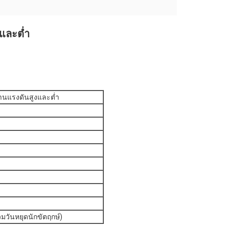
และต่ำ
านแรงดันสูงและต่ำ
วมวันหยุดนักขัตฤกษ์)