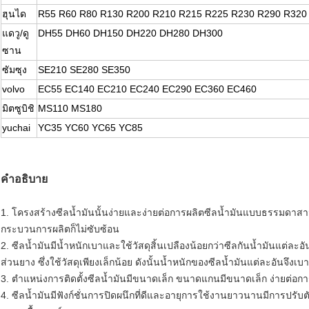
ฮุนได
R55 R60 R80 R130 R200 R210 R215 R225 R230 R290 R320
แดวู/ดู
DH55 DH60 DH150 DH220 DH280 DH300
ซาน
ซัมซุง
SE210 SE280 SE350
volvo
EC55 EC140 EC210 EC240 EC290 EC360 EC460
มิตซูบิชิ
MS110 MS180
yuchai
YC35 YC60 YC65 YC85
คำอธิบาย
1. โครงสร้างซีลน้ำมันนั้นง่ายและง่ายต่อการผลิตซีลน้ำมันแบบธรรมดาสามารถ
กระบวนการผลิตก็ไม่ซับซ้อน
2. ซีลน้ำมันมีน้ำหนักเบาและใช้วัสดุสิ้นเปลืองน้อยกว่าซีลกันน้ำมันแต่ละ
ส่วนยาง ซึ่งใช้วัสดุเพียงเล็กน้อย ดังนั้นน้ำหนักของซีลน้ำมันแต่ละอันจึงเ
3. ตำแหน่งการติดตั้งซีลน้ำมันมีขนาดเล็ก ขนาดแกนมีขนาดเล็ก ง่ายต่อ
4. ซีลน้ำมันมีฟังก์ชั่นการปิดผนึกที่ดีและอายุการใช้งานยาวนานมีการปรับต