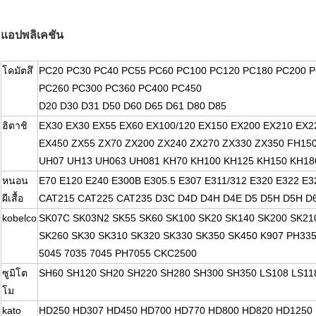
แอปพลิเคชัน
โคมัตสึ
PC20 PC30 PC40 PC55 PC60 PC100 PC120 PC180 PC200 
PC260 PC300 PC360 PC400 PC450
D20 D30 D31 D50 D60 D65 D61 D80 D85
ฮิตาชิ
EX30 EX30 EX55 EX60 EX100/120 EX150 EX200 EX210 EX2
EX450 ZX55 ZX70 ZX200 ZX240 ZX270 ZX330 ZX350 FH15
UH07 UH13 UH063 UH081 KH70 KH100 KH125 KH150 KH18
หนอน
E70 E120 E240 E300B E305.5 E307 E311/312 E320 E322 E3
ผีเสื้อ
CAT215 CAT225 CAT235 D3C D4D D4H D4E D5 D5H D5H D
kobelco
SK07C SK03N2 SK55 SK60 SK100 SK20 SK140 SK200 SK21
SK260 SK30 SK310 SK320 SK330 SK350 SK450 K907 PH33
5045 7035 7045 PH7055 CKC2500
ซูมิโต
SH60 SH120 SH20 SH220 SH280 SH300 SH350 LS108 LS11
โม
kato
HD250 HD307 HD450 HD700 HD770 HD800 HD820 HD1250