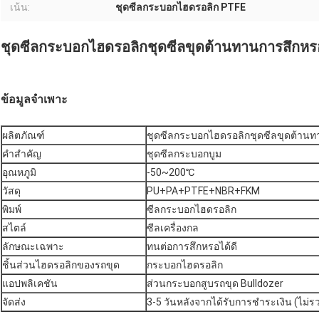
เน้น:
ชุดซีลกระบอกไฮดรอลิก PTFE
ชุดซีลกระบอกไฮดรอลิกชุดซีลขุดต้านทานการสึกหร
ข้อมูลจำเพาะ
ผลิตภัณฑ์
ชุดซีลกระบอกไฮดรอลิกชุดซีลขุดต้านท
คำสำคัญ
ชุดซีลกระบอกบูม
อุณหภูมิ
-50~200℃
วัสดุ
PU+PA+PTFE+NBR+FKM
พิมพ์
ซีลกระบอกไฮดรอลิก
สไตล์
ซีลเครื่องกล
ลักษณะเฉพาะ
ทนต่อการสึกหรอได้ดี
ชิ้นส่วนไฮดรอลิกของรถขุด
กระบอกไฮดรอลิก
แอปพลิเคชัน
ส่วนกระบอกสูบรถขุด Bulldozer
จัดส่ง
3-5 วันหลังจากได้รับการชำระเงิน (ไม่ร