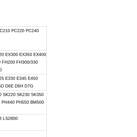
PC210 PC220 PC240
20 EX300 EX350 EX400
0 FH200 FH300/330
0
25 E330 E345 E450
6D D6E D6H D7G
0 SK220 SK230 SK350
5 PH440 PH550 BM500
8 LS2800