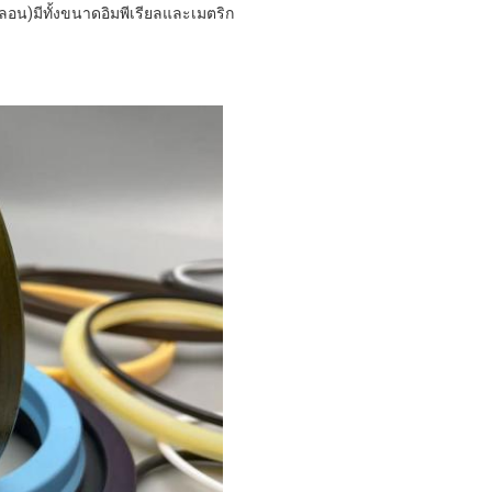
อน)มีทั้งขนาดอิมพีเรียลและเมตริก