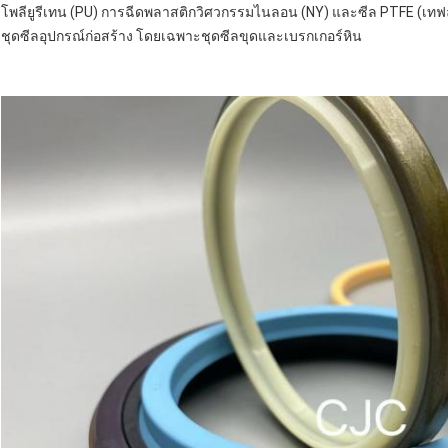
โพลียูรีเทน (PU) การฉีดพลาสติกวิศวกรรมไนลอน (NY) และซีล PTFE (เทฟล
ชุดซีลอุปกรณ์ก่อสร้าง โดยเฉพาะชุดซีลขุดและเบรกเกอร์หิน