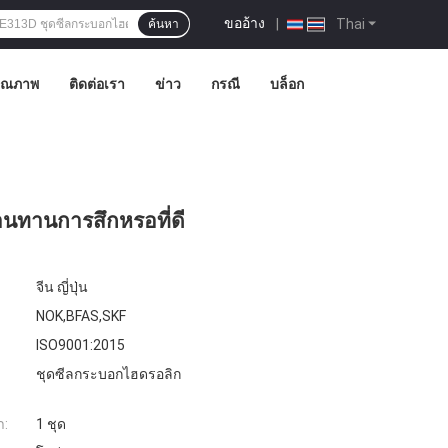
ขออ้าง
|
Thai
ค้นหา
คุณภาพ
ติดต่อเรา
ข่าว
กรณี
บล็อก
นทานการสึกหรอที่ดี
จีน ญี่ปุ่น
NOK,BFAS,SKF
ISO9001:2015
ชุดซีลกระบอกไฮดรอลิก
ำ:
1 ชุด