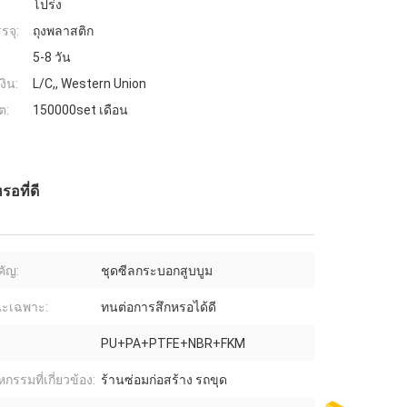
โปร่ง
รจุ:
ถุงพลาสติก
5-8 วัน
งิน:
L/C,, Western Union
ต:
150000set เดือน
อที่ดี
ัญ:
ชุดซีลกระบอกสูบบูม
ณะเฉพาะ:
ทนต่อการสึกหรอได้ดี
PU+PA+PTFE+NBR+FKM
กรรมที่เกี่ยวข้อง:
ร้านซ่อมก่อสร้าง รถขุด