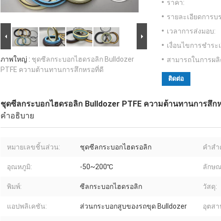
ราคา:
รายละเอียดการบร
เวลาการส่งมอบ:
เงื่อนไขการชำระเ
ภาพใหญ่ :
ชุดซีลกระบอกไฮดรอลิก Bulldozer
สามารถในการผลิ
PTFE ความต้านทานการสึกหรอที่ดี
ติดต่อ
ชุดซีลกระบอกไฮดรอลิก Bulldozer PTFE ความต้านทานการสึกหร
คำอธิบาย
หมายเลขชิ้นส่วน:
ชุดซีลกระบอกไฮดรอลิก
คำสำค
อุณหภูมิ:
-50~200℃
ลักษ
พิมพ์:
ซีลกระบอกไฮดรอลิก
วัสดุ:
แอปพลิเคชัน:
ส่วนกระบอกสูบของรถขุด Bulldozer
อุตสาห