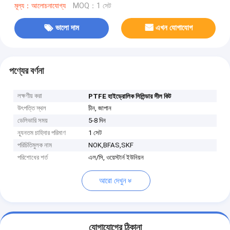
মূল্য：আলোচনাযোগ্য
MOQ：1 সেট
ভালো দাম
এখন যোগাযোগ
পণ্যের বর্ণনা
লক্ষণীয় করা
PTFE হাইড্রোলিক সিলিন্ডার সীল কিট
উৎপত্তি স্থল
চীন, জাপান
ডেলিভারি সময়
5-8 দিন
ন্যূনতম চাহিদার পরিমাণ
1 সেট
পরিচিতিমুলক নাম
NOK,BFAS,SKF
পরিশোধের শর্ত
এল/সি, ওয়েস্টার্ন ইউনিয়ন
আরো দেখুন
যোগাযোগের ঠিকানা