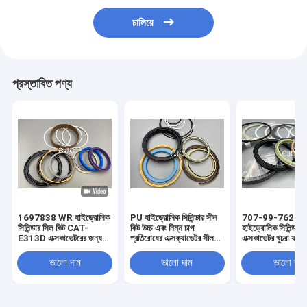
চালিয়ে
প্রস্তাবিত পণ্য
1697838 WR হাইড্রোলিক
PU হাইড্রোলিক সিলিন্ডার সীল
707-99-76260
সিলিন্ডার সিল কিট CAT-
কিট উচ্চ এবং নিম্ন চাপ
হাইড্রোলিক সিলিন্ডার 
E313D এক্সকাভেটরের জন্য
প্রতিরোধের এক্সক্যাভেটর সীল
এক্সকাভেটর খুচরা যন্ত্র
80 ডিগ্রি
কিট
ভালো দাম
ভালো দাম
ভালো দাম