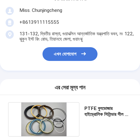
Miss. Chunjingcheng
+8613911115555
131-132, দ্বিতীয় রাস্তা, গুয়াংক্সিন আন্তর্জাতিক যন্ত্রপাতি ভবন, নং 122,
ঝুকুন ইস্ট রিং রোড, তিয়ানহে জেলা, গুয়াংঝু
এখন যোগাযোগ
এর সেরা মূল্য পান
PTFE বুলডোজার
হাইড্রোলিক সিলিন্ডার সীল কিট
ভাল পরিধান প্রতিরোধের