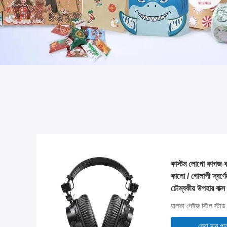
কাস্টম লোগো কাগজ কার
কালো / গোলাপী স্বর্ণ
চৌম্বকীয় উপহার বাক্স
হালকা গেইজ স্টিল স্টাড
সেরা দাম পা