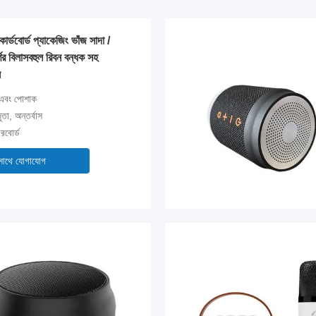
র্ডবোর্ড প্যাকেজিং ভাঁজ সাদা /
ণের বিলাসবহুল রিবন বন্ধক সহ
স
া এবং পোশাক
তা, অন্তর্বাস
রবোর্ড
সাথে যোগাযোগ