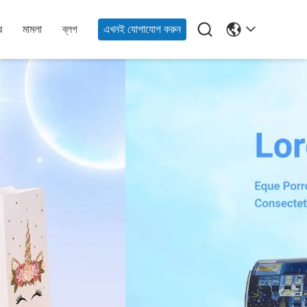

র
মামলা
ব্লগ
এখনই যোগাযোগ করুন