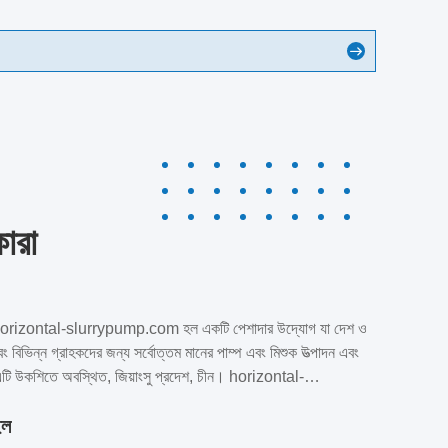
ারা
ে horizontal-slurrypump.com হল একটি পেশাদার উদ্যোগ যা দেশ ও
বং বিভিন্ন গ্রাহকদের জন্য সর্বোত্তম মানের পাম্প এবং মিশুক উত্পাদন এবং
টি উকশিতে অবস্থিত, জিয়াংসু প্রদেশ, চীন। horizontal-
 ২০০০ সালে প্রতিষ্ঠিত, এখন, আমাদের কর্মী ও প্রকৌশলীদের ৯০%
ইল
রের উৎপাদন অভিজ্ঞতা আছে, প্রতিদিন ২০টি সেট উৎপাদন ক্ষমতা রয়েছে।