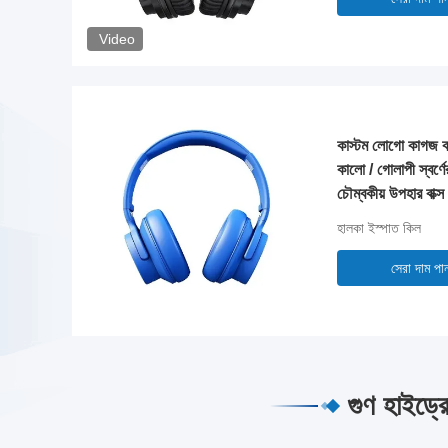
Video
কাস্টম লোগো কাগজ কার
কালো / গোলাপী স্বর্ণ
চৌম্বকীয় উপহার বাক্স
হালকা ইস্পাত কিল
সেরা দাম পা
গুণ হাইড্র