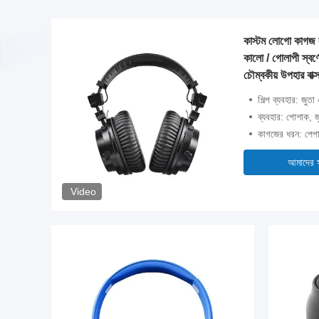
কাস্টম লোগো কাগজ কা
টাইন
কালো / গোলাপী স্বর্
চৌম্বকীয় উপহার বাক্
শিল্প ব্যবহার: জুত
নী
ব্যবহার: পোশাক, জু
কাগজের ধরন: পেপা
আমাদের 
Video