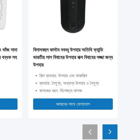
ং ভাঁজ সাদা
বিলাসবহুল কাস্টম নববধূ উপহার অতিথি ক্যান্ডি
কাস্টম লোগ
বন বন্ধক সহ
ভারতীয় লাল বিবাহের উপহার বাক্স বিবাহের সজ্জা জন্য
/ কালো / গ
উপহার
চৌম্বকীয় উ
শিল্প ব্যবহার: উপহার এবং কারুশিল্প
শিল্প ব
ব্যবহার: নৈপুণ্য, অন্যান্য উপহার ও নৈপুণ্য
ব্যবহার
কাগজের ধরন: বিশেষত্ব কাগজ
কাগজের 
আমাদের সাথে যোগাযোগ