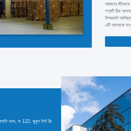
তারা নকশা পদ্ধতি
আমাদের জীবনকে উ
গবেষণা, উৎপাদন, বি
পণ্যটি ঠিক আপনা
বিস্ময়গুলি আবিষ
এটি আপনাকে যত্নে
করতে পারেন! এই 
করতে পারবেন এব
বিস্ময় আনবে।এর 
ত্রপাতি ভবন, নং 122, ঝুকুন ইস্ট রিং