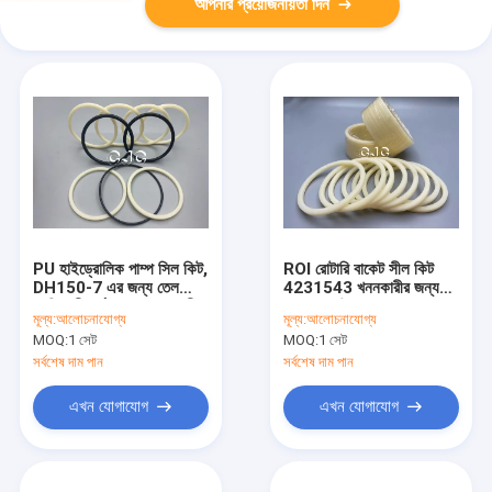
আপনার প্রয়োজনীয়তা দিন
PU হাইড্রোলিক পাম্প সিল কিট,
ROI রোটারি বাকেট সীল কিট
DH150-7 এর জন্য তেল
4231543 খননকারীর জন্য
প্রতিরোধী ঘূর্ণমান শ্যাফ্ট তেল সীল
PU রাবার উপাদান
মূল্য:
আলোচনাযোগ্য
মূল্য:
আলোচনাযোগ্য
MOQ:
1 সেট
MOQ:
1 সেট
সর্বশেষ দাম পান
সর্বশেষ দাম পান
এখন যোগাযোগ
এখন যোগাযোগ