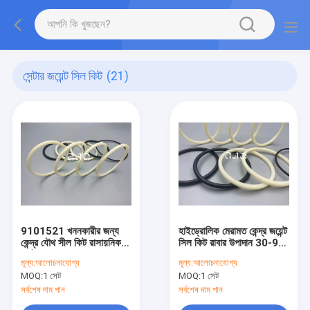
সেন্টার জয়েন্ট সিল কিট
(21)
9101521 খননকারীর জন্য
হাইড্রোলিক মেরামত কেন্দ্র জয়েন্ট
কেন্দ্র যৌথ সীল কিট রাসায়নিক
সিল কিট রাবার উপাদান 30-90
প্রতিরোধ
শোর
মূল্য:
আলোচনাযোগ্য
মূল্য:
আলোচনাযোগ্য
MOQ:
1 সেট
MOQ:
1 সেট
সর্বশেষ দাম পান
সর্বশেষ দাম পান