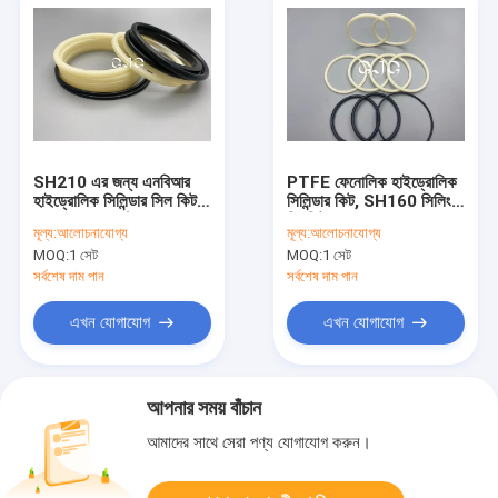
SH210 এর জন্য এনবিআর
PTFE ফেনোলিক হাইড্রোলিক
হাইড্রোলিক সিলিন্ডার সিল কিট
সিলিন্ডার কিট, SH160 সিলিং
9101521 এক্সট্রুশনের
রিং কিট
মূল্য:
আলোচনাযোগ্য
মূল্য:
আলোচনাযোগ্য
বিরুদ্ধে
MOQ:
1 সেট
MOQ:
1 সেট
সর্বশেষ দাম পান
সর্বশেষ দাম পান
এখন যোগাযোগ
এখন যোগাযোগ
আপনার সময় বাঁচান
আমাদের সাথে সেরা পণ্য যোগাযোগ করুন।