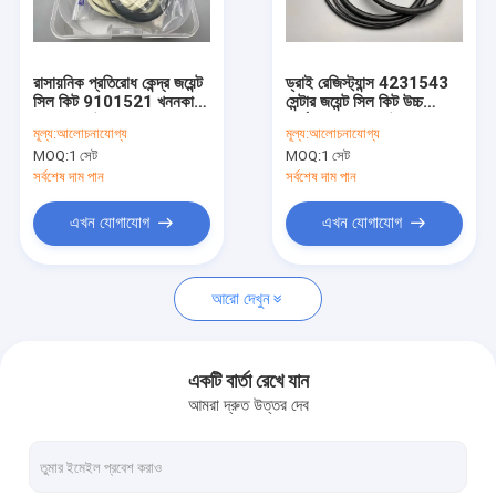
আমাদের সম্বন্ধে
কারখানা পরিদর্শন
রাসায়নিক প্রতিরোধ কেন্দ্র জয়েন্ট
ড্রাই রেজিস্ট্যান্স 4231543
সিল কিট 9101521 খননকারীর
সেন্টার জয়েন্ট সিল কিট উচ্চ
গুণমান নিয়ন্ত্রণ
জন্য রাবার উপাদান
কার্যক্ষমতা সহ PU উপাদান
মূল্য:
আলোচনাযোগ্য
মূল্য:
আলোচনাযোগ্য
MOQ:
1 সেট
MOQ:
1 সেট
আমাদের সাথে যোগাযোগ
সর্বশেষ দাম পান
সর্বশেষ দাম পান
খবর
এখন যোগাযোগ
এখন যোগাযোগ
মামলা
আরো দেখুন
ব্লগ
একটি বার্তা রেখে যান
আমরা দ্রুত উত্তর দেব
হাইড্রোলিক সিলিন্ডার সিল কিট
হাইড্রোলিক পাম্প সীল কিট