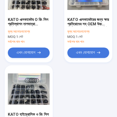
আমাদের সম্বন্ধে
কারখানা পরিদর্শন
KATO এক্সকাভেটর O রিং সিল
KATO এক্সকাভেটরের জন্য ক্ষার
প্রতিস্থাপন তাপমাত্রা
প্রতিরোধের সহ OEM উচ্চ
গুণমান নিয়ন্ত্রণ
প্রতিরোধের FKM NBR
নির্ভুলতা হাইড সিলিন্ডার সিল কিট
মূল্য:
আলোচনাযোগ্য
মূল্য:
আলোচনাযোগ্য
উপাদানের সাথে
MOQ:
1 সেট
MOQ:
1 সেট
আমাদের সাথে যোগাযোগ
সর্বশেষ দাম পান
সর্বশেষ দাম পান
খবর
এখন যোগাযোগ
এখন যোগাযোগ
মামলা
ব্লগ
হাইড্রোলিক সিলিন্ডার সিল কিট
হাইড্রোলিক পাম্প সীল কিট
KATO হাইড্রোলিক ও রিং সিল