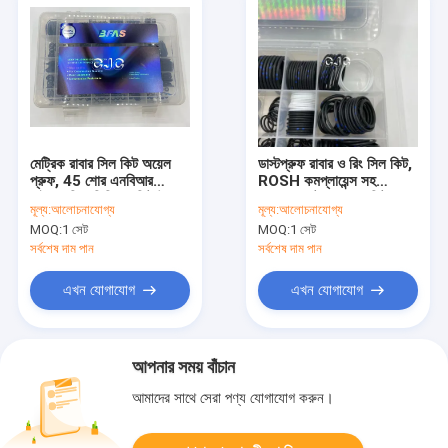
মেট্রিক রাবার সিল কিট অয়েল
ডাস্টপ্রুফ রাবার ও রিং সিল কিট,
প্রুফ, 45 শোর এনবিআর
ROSH কমপ্লায়েন্স সহ
হাইড্রোলিক সিলিন্ডার কিট উচ্চ
PTFE মোটর মেরামত কিট
মূল্য:
আলোচনাযোগ্য
মূল্য:
আলোচনাযোগ্য
নির্ভুলতা
MOQ:
1 সেট
MOQ:
1 সেট
সর্বশেষ দাম পান
সর্বশেষ দাম পান
এখন যোগাযোগ
এখন যোগাযোগ
আপনার সময় বাঁচান
আমাদের সাথে সেরা পণ্য যোগাযোগ করুন।