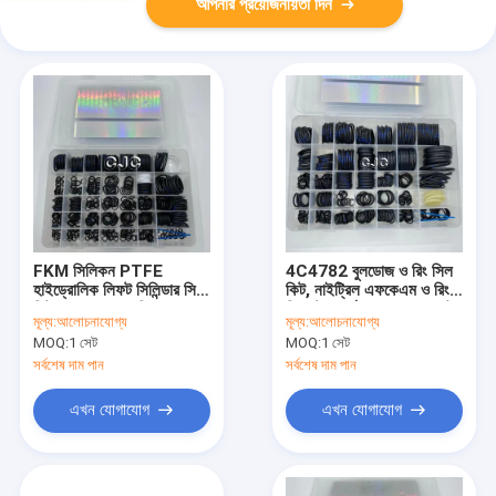
আপনার প্রয়োজনীয়তা দিন
FKM সিলিকন PTFE
4C4782 বুলডোজ ও রিং সিল
হাইড্রোলিক লিফট সিলিন্ডার সিল
কিট, নাইট্রিল এফকেএম ও রিং
কিটস ROSH সম্মতি
সিল স্ট্যান্ডার্ড SAE আকার সেট
মূল্য:
আলোচনাযোগ্য
মূল্য:
আলোচনাযোগ্য
করুন
MOQ:
1 সেট
MOQ:
1 সেট
সর্বশেষ দাম পান
সর্বশেষ দাম পান
এখন যোগাযোগ
এখন যোগাযোগ