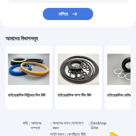
হাইড্রোলিক সিলিন্ডার বুশিং
চালিয়ে
হালকা ইস্পাত কিল
হালকা গেইজ স্টিল স্টাড
আমাদের বিভাগসমূহ
হাইড্রোলিক সিলিন্ডার সিল কিট
হাইড্রোলিক পাম্প সীল কিট
হাইড্রোলিক মোটর সীল
বাড়ি
আমাদের
আমাদের সাথে যোগাযোগ
Desktop
Site
সম্পর্কে
করুন
সাইট ম্যাপ
গোপনীয়তা নীতি