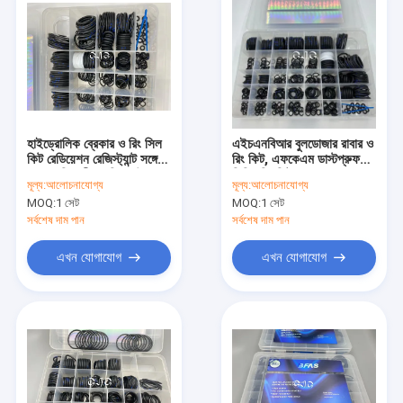
হাইড্রোলিক ব্রেকার ও রিং সিল
এইচএনবিআর বুলডোজার রাবার ও
কিট রেডিয়েশন রেজিস্ট্যান্ট সঙ্গে
রিং কিট, এফকেএম ডাস্টপ্রুফ
তেল প্রতিরোধী এনবিআর উপাদান
সিলিং রিং কিট - 60-320
মূল্য:
আলোচনাযোগ্য
মূল্য:
আলোচনাযোগ্য
ডিগ্রি
MOQ:
1 সেট
MOQ:
1 সেট
সর্বশেষ দাম পান
সর্বশেষ দাম পান
এখন যোগাযোগ
এখন যোগাযোগ
বাড়ি
পণ্য
ভিআর শো