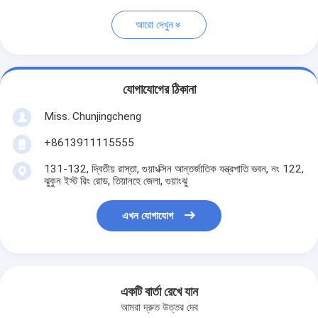
আরো দেখুন
যোগাযোগের ঠিকানা
Miss. Chunjingcheng
+8613911115555
131-132, দ্বিতীয় রাস্তা, গুয়াংক্সিন আন্তর্জাতিক যন্ত্রপাতি ভবন, নং 122,
ঝুকুন ইস্ট রিং রোড, তিয়ানহে জেলা, গুয়াংঝু
এখন যোগাযোগ
একটি বার্তা রেখে যান
আমরা দ্রুত উত্তর দেব