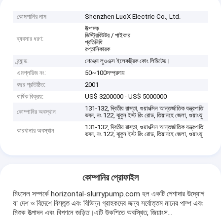
কোমপানির নাম
Shenzhen LuoX Electric Co., Ltd.
উত্পাদক
ডিস্ট্রিবিউটর / পাইকার
ব্যবসার ধরণ:
প্রতিনিধি
রপ্তানিকারক
ব্র্যান্ড:
শেঞ্জেন লুওএক্স ইলেকট্রিক কোং লিমিটেড।
এমপ্লয়িজ নং:
50~100সম্প্রদায়
বছর প্রতিষ্ঠিত:
2001
বার্ষিক বিক্রয়:
US$ 3200000 - US$ 5000000
131-132, দ্বিতীয় রাস্তা, গুয়াংক্সিন আন্তর্জাতিক যন্ত্রপাতি
কোম্পানির অবস্থান
ভবন, নং 122, ঝুকুন ইস্ট রিং রোড, তিয়ানহে জেলা, গুয়াংঝু
131-132, দ্বিতীয় রাস্তা, গুয়াংক্সিন আন্তর্জাতিক যন্ত্রপাতি
কারখানার অবস্থান
ভবন, নং 122, ঝুকুন ইস্ট রিং রোড, তিয়ানহে জেলা, গুয়াংঝু
কোম্পানির প্রোফাইল
মিংসেল সম্পর্কে horizontal-slurrypump.com হল একটি পেশাদার উদ্যোগ
যা দেশ ও বিদেশে বিস্তৃত এবং বিভিন্ন গ্রাহকদের জন্য সর্বোত্তম মানের পাম্প এবং
মিশুক উত্পাদন এবং বিপণনে জড়িত।এটি উকশিতে অবস্থিত, জিয়াংস...