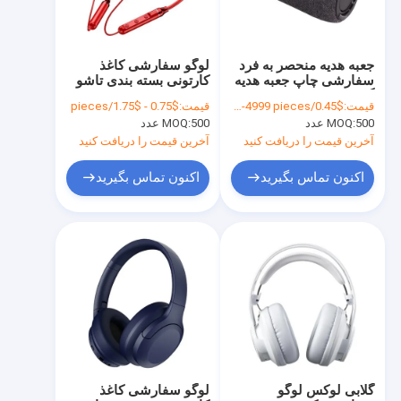
جعبه هدیه منحصر به فرد
لوگو سفارشی کاغذ
سفارشی چاپ جعبه هدیه
کارتونی بسته بندی تاشو
گاردونی لوکس بسته بندی
سفید / سیاه / طلایی رز
قیمت:
$0.45/pieces 500-4999 pieces
قیمت:
$0.75 - $1.75/pieces
جواهرات جعبه هدیه روز
جعبه هدیه مغناطیسی
500 عدد
MOQ:
500 عدد
MOQ:
ولنتاین
لوکس با بندش نوار
آخرین قیمت را دریافت کنید
آخرین قیمت را دریافت کنید
اکنون تماس بگیرید
اکنون تماس بگیرید
خونه
محصولات
نمایش VR
گلابی لوکس لوگو
لوگو سفارشی کاغذ