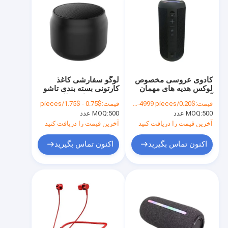
کادوی عروسی مخصوص
لوگو سفارشی کاغذ
لوکس هدیه های مهمان
کارتونی بسته بندی تاشو
آب نبات هندی قرمز
سفید / سیاه / طلایی رز
قیمت:
$0.20/pieces 500-4999 pieces
قیمت:
$0.75 - $1.75/pieces
عروسی جعبه های
جعبه هدیه مغناطیسی
500 عدد
MOQ:
500 عدد
MOQ:
عروسی برای تزئین
لوکس با بندش نوار
عروسی
آخرین قیمت را دریافت کنید
آخرین قیمت را دریافت کنید
اکنون تماس بگیرید
اکنون تماس بگیرید