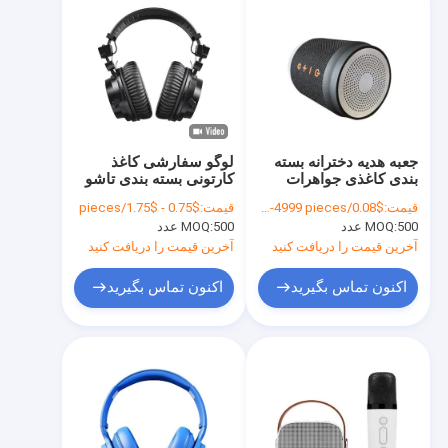
جعبه هدیه دخترانه بسته
لوگو سفارشی کاغذ
بندی کاغذی جواهرات
کارتونی بسته بندی تاشو
کوچک سفارشی جعبه
سفید / سیاه / طلایی رز
قیمت:
$0.08/pieces 500-4999 pieces
قیمت:
$0.75 - $1.75/pieces
بسته بندی ارزان
جعبه هدیه مغناطیسی
500 عدد
MOQ:
500 عدد
MOQ:
لوکس با بندش نوار
آخرین قیمت را دریافت کنید
آخرین قیمت را دریافت کنید
اکنون تماس بگیرید
اکنون تماس بگیرید