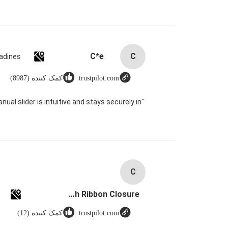
C*e
C
trustpilot.com
کمک کننده (8987)
ual slider is intuitive and stays securely in
C
Custom Logo Paper Cardboard Packing Folding White / Black / Rose Gold Luxury Magnetic Gift Box with Ribbon Closure
trustpilot.com
کمک کننده (12)