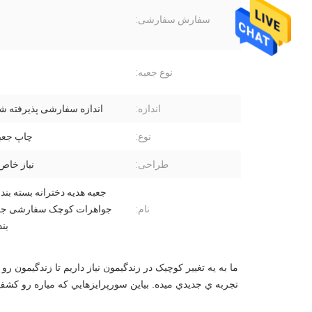
سفارش سفارشی:
نوع جعبه:
اندازه:
اندازه سفارشی پذیرفته 
نوع:
چاپ جعب
طراحی:
نیاز خا
جعبه هدیه دخترانه بسته بن
نام:
جواهرات کوچک سفارشی جعب
بن
تجربه ي جديدي ميده. بياين سورپرايزهايي که مياره رو کشف