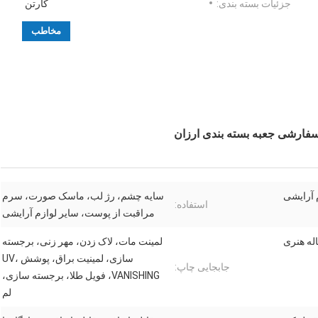
جزئیات بسته بندی:
کارتن
مخاطب
سفارشی جعبه بسته بندی ارزان
 آرایشی
سایه چشم، رژ لب، ماسک صورت، سرم
استفاده:
مراقبت از پوست، سایر لوازم آرایشی
له هنری
لمینت مات، لاک زدن، مهر زنی، برجسته
سازی، لمینیت براق، پوشش UV،
جابجایی چاپ:
VANISHING، فویل طلا، برجسته سازی،
لم