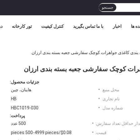
جستجو
ده ها
اخبار
با ما تماس بگیرید
کنترل کیفیت
تور کارخانه
در
ه بندی کاغذی جواهرات کوچک سفارشی جعبه بسته بندی ارزان
اهرات کوچک سفارشی جعبه بسته بندی ارزان
جزئیات محصول:
محل منبع:
هاینان، چین
نام تجاری:
HB
شماره مدل:
HBC1019-030
پرداخت:
ار حداقل تعداد سفارش:
500 عدد
قیمت:
$0.08/pieces 500-4999 pieces