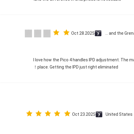
Oct 28.2025
Saint Vincent and the Grenadines
"I love how the Pico 4 handles IPD adjustment. The man
place. Getting the IPD just right eliminated！
Oct 23.2025
United States