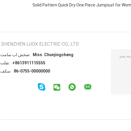
Solid Pattern Quick Dry One Piece Jumpsuit for W
SHENZHEN LUOX ELECTRIC CO., LTD.
Miss. Chunjingcheng
تماس با شخص:
+8613911115555
تلفن:
86-0755-00000000
فکس: