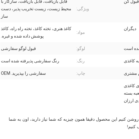
قبول کن
قابل بازیافت، قابل بازیافت، سازگار با
ویژگی:
محیط زیست، زیست تخریب پذیر، دست
ساز
دیگران
کاغذ هنری، تخته کاغذ، تخته راه راه، کاغذ
مواد:
پوشش داده شده و غیره.
شده است
لوگو:
قبول لوگو سفارشی
ه کاغذی
رنگ:
رنگ سفارشی پذیرفته شده است
ص مشتری
چاپ:
سفارشی را بپذیرید. OEM
دی کاغذی
ه بسته
دی ارزان
ما به يه تغيير کوچيک در زندگيمون نياز داريم تا زندگيمون رو روشن کنيم اين محصول دقیقا همون چيزيه که شما نياز داريد، اون به شما 
 کنيم!