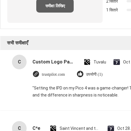
2 सितारे
समीक्षा लिखिए
1 सितारे
सभी समीक्षाएँ
C
Custom Logo Paper Cardboard Packing Folding White / Black / Rose Gold Luxury Magnetic Gift Box with Ribbon Closure
Tuvalu
Oct
trustpilot.com
उपयोगी (1)
"Setting the IPD on my Pico 4 was a game-changer! 
and the difference in sharpness is noticeable.
C
C*e
Saint Vincent and the Grenadines
Oct 28