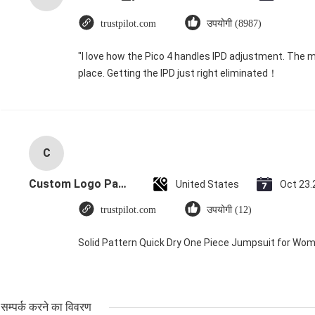
trustpilot.com
उपयोगी (8987)
"I love how the Pico 4 handles IPD adjustment. The ma
place. Getting the IPD just right eliminated！
C
Custom Logo Paper Cardboard Packing Folding White / Black / Rose Gold Luxury Magnetic Gift Box with Ribbon Closure
United States
Oct 23.
trustpilot.com
उपयोगी (12)
Solid Pattern Quick Dry One Piece Jumpsuit for W
सम्पर्क करने का विवरण