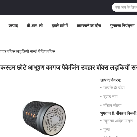
उत्पाद
वी.आर. शो
हमारे बारे में
कारखाने का दौरा
गुणवत्ता नियंत्रण
ार बॉक्स लड़कियों सस्ते पैकिंग बॉक्स
कस्टम छोटे आभूषण कागज पैकेजिंग उपहार बॉक्स लड़कियों सस्त
उत्पाद विवरण:
उत्पत्ति के प्लेस:
ब्रांड नाम:
मॉडल संख्या:
भुगतान & नौवहन नियमों:
न्यूनतम आदेश मात्रा:
मूल्य: