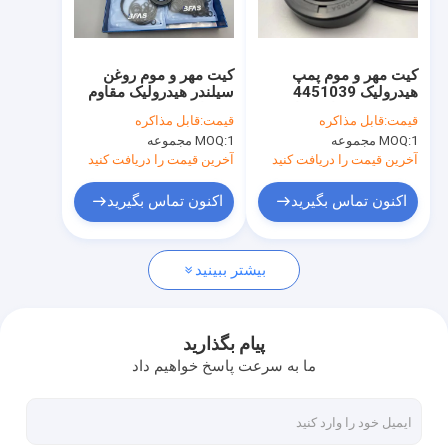
درباره ما
تور کارخانه
کیت مهر و موم پمپ
کیت مهر و موم روغن
هیدرولیک 4451039
سیلندر هیدرولیک مقاوم
کنترل کیفیت
K3V63DT برای مواد
در برابر روغن 4451039
قیمت:
قابل مذاکره
قیمت:
قابل مذاکره
لاستیکی شفت چرخشی
مواد لاستیکی PU برای
1 مجموعه
MOQ:
1 مجموعه
MOQ:
دستگاه FKM
K3V63DT
با ما تماس بگیرید
آخرین قیمت را دریافت کنید
آخرین قیمت را دریافت کنید
اخبار
اکنون تماس بگیرید
اکنون تماس بگیرید
پرونده ها
بیشتر ببینید
وبلاگ
پیام بگذارید
ما به سرعت پاسخ خواهیم داد
کیت سیل سیلندر هیدرولیک
کیت مهر و موم پمپ هیدرولیک