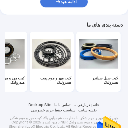
ادامه هید
بوش سیلندر هیدرولیک
کيل فولادي سبک
دسته بندی های ما
تکه های فولادی سبک
کیت سیل سیلندر
کیت مهر و موم پمپ
کیت مهر و موم م
هیدرولیک
هیدرولیک
هیدرولیک
خانه
دربارهی ما
تماس با ما
Desktop Site
نقشه سایت
سیاست حفظ حریم خصوصی
چین کیت مهر و موم شکن با مقاومت شیمیایی بالا، کیت مهر و موم شکن
POM، کیت مهر و موم هیدرولیک NBR تامین کننده.
Copyright © 2026
Shenzhen LuoX Electric Co., Ltd.. All Rights Reserved. Developed