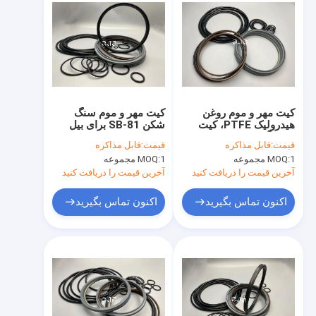
کیت مهر و موم روغن
کیت مهر و موم سنگ
هیدرولیک PTFE، کیت
شکن SB-81 برای بیل
حلقه آب بندی NBR PU
مکانیکی SOOSAN NBR
قیمت:
قابل مذاکره
قیمت:
قابل مذاکره
برای شکن SB-81
مواد ارتجاعی خوب
1 مجموعه
MOQ:
1 مجموعه
MOQ:
آخرین قیمت را دریافت کنید
آخرین قیمت را دریافت کنید
اکنون تماس بگیرید
اکنون تماس بگیرید
خونه
محصولات
نمایش VR