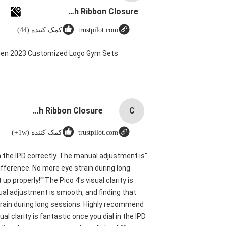
Custom Logo Paper Cardboard Packing Folding White / Black / Rose Gold Luxury Magnetic Gift Box with Ribbon Closure
trustpilot.com
کمک کننده (44)
omen 2023 Customized Logo Gym Sets
Custom Logo Paper Cardboard Packing Folding White / Black / Rose Gold Luxury Magnetic Gift Box with Ribbon Closure
C
trustpilot.com
کمک کننده (1w+)
 in the IPD correctly. The manual adjustment is
fference. No more eye strain during long
p properly!""The Pico 4's visual clarity is
nual adjustment is smooth, and finding that
train during long sessions. Highly recommend
ual clarity is fantastic once you dial in the IPD