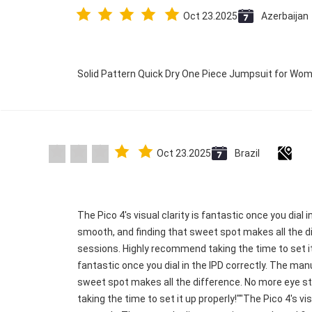
Oct 23.2025
Azerbaijan
Solid Pattern Quick Dry One Piece Jumpsuit for W
Oct 23.2025
Brazil
"The Pico 4's visual clarity is fantastic once you dial
smooth, and finding that sweet spot makes all the di
sessions. Highly recommend taking the time to set it u
fantastic once you dial in the IPD correctly. The ma
sweet spot makes all the difference. No more eye s
taking the time to set it up properly!""The Pico 4's vis