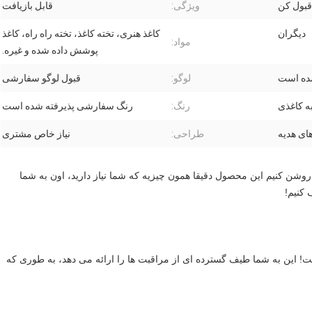
قبول کن
ویژگی:
قابل بازیافت
دیگران
کاغذ هنری، تخته کاغذ، تخته راه راه، کاغذ
مواد:
پوشش داده شده و غیره.
شده است
لوگو:
قبول لوگو سفارشی
ه کاغذی
رنگ:
رنگ سفارشی پذیرفته شده است
ای هدیه
طراحی:
نیاز خاص مشتری
ما به يه تغيير کوچيک در زندگيمون نياز داريم تا زندگيمون رو روشن کنيم اين محصول دقیقا همون چيزيه که شما نياز داريد، اون به شما 
 کنيم!
با استفاده از این محصول، هر روز برای پوست یک جشن است! این به شما طیف گسترده ای از مراقبت ها را ارائه می دهد، به طوری که 