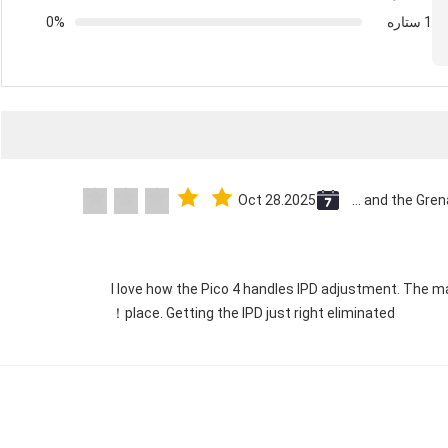
1 ستاره
0%
Oct 28.2025
Saint Vincent and the Grenadines
"I love how the Pico 4 handles IPD adjustment. The man
place. Getting the IPD just right eliminated！