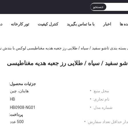
جستجو
ده ها
اخبار
با ما تماس بگیرید
کنترل کیفیت
تور کارخانه
در
بسته بندی تاشو سفید / سیاه / طلایی رز جعبه هدیه مغناطیسی لوکس با بندش نو
شو سفید / سیاه / طلایی رز جعبه هدیه مغناطیسی
جزئیات محصول:
محل منبع:
هاینان، چین
نام تجاری:
HB
شماره مدل:
HB0908-NG01
پرداخت:
ار حداقل تعداد سفارش:
500 عدد