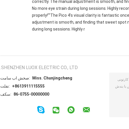
correctly. The manual adjustment is smooth, and fin
No more eye strain during long sessions. Highly reco
properly!""The Pico 4's visual clarity is fantastic onc
adjustment is smooth, and finding that sweet spot m
during long sessions. Highly r
SHENZHEN LUOX ELECTRIC CO., LTD.
Miss. Chunjingcheng
تماس با شخص:
+8613911115555
تلفن:
86-0755-00000000
فکس: