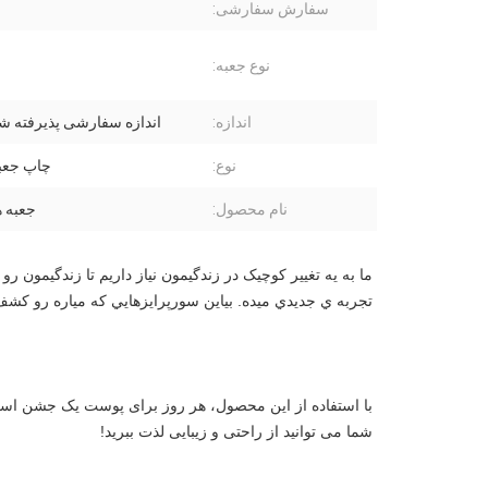
سفارش سفارشی:
نوع جعبه:
اندازه:
اندازه سفارشی پذیرفته 
نوع:
چاپ جعب
نام محصول:
جعبه ه
تجربه ي جديدي ميده. بياين سورپرايزهايي که مياره رو کشف
شما می توانید از راحتی و زیبایی لذت ببرید!