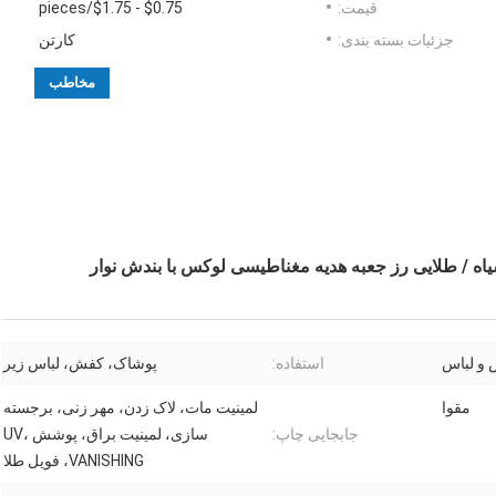
قیمت:
$0.75 - $1.75/pieces
جزئیات بسته بندی:
کارتن
مخاطب
اه / طلایی رز جعبه هدیه مغناطیسی لوکس با بندش نوار
و لباس
استفاده:
پوشاک، کفش، لباس زیر
مقوا
لمینیت مات، لاک زدن، مهر زنی، برجسته
جابجایی چاپ:
سازی، لمینیت براق، پوشش UV،
VANISHING، فویل طلا