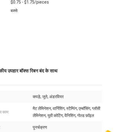
$0.75 - $1.75/pieces
बक्से
बकीय उपहार बॉक्स रिबन बंद के साथ
कपड़े, जूते, अंडरवियर
मैट लैमिनेशन, वार्निशिंग, स्टैम्पिंग, एम्बॉसिंग, ग्लॉसी
ा काम:
लैमिनेशन, यूवी कोटिंग, वैनिशिंग, गोल्ड फ़ॉइल
:
पुनर्चक्रण