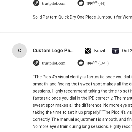
trustpilot.com
उपयोगी (44)
Solid Pattern Quick Dry One Piece Jumpsuit for W
C
Custom Logo Paper Cardboard Packing Folding White / Black / Rose Gold Luxury Magnetic Gift Box with Ribbon Closure
Brazil
Oct 
trustpilot.com
उपयोगी (1w+)
"The Pico 4's visual clarity is fantastic once you dia
smooth, and finding that sweet spot makes all the di
sessions. Highly recommend taking the time to set it u
fantastic once you dial in the IPD correctly. The ma
sweet spot makes all the difference. No more eye s
taking the time to set it up properly!""The Pico 4's vis
correctly. The manual adjustment is smooth, and fin
No more eye strain during long sessions. Highly reco