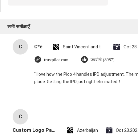
सभी समीक्षाएँ
C
C*e
Saint Vincent and the Grenadines
Oct 28
trustpilot.com
उपयोगी (8987)
"I love how the Pico 4 handles IPD adjustment. The ma
place. Getting the IPD just right eliminated！
C
Custom Logo Paper Cardboard Packing Folding White / Black / Rose Gold Luxury Magnetic Gift Box with Ribbon Closure
Azerbaijan
Oct 23.202