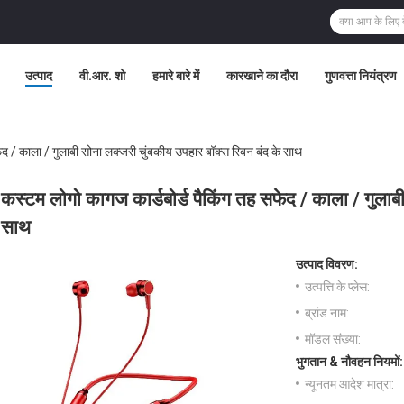
उत्पाद
वी.आर. शो
हमारे बारे में
कारखाने का दौरा
गुणवत्ता नियंत्रण
ेद / काला / गुलाबी सोना लक्जरी चुंबकीय उपहार बॉक्स रिबन बंद के साथ
कस्टम लोगो कागज कार्डबोर्ड पैकिंग तह सफेद / काला / गुलाबी
साथ
उत्पाद विवरण:
उत्पत्ति के प्लेस:
ब्रांड नाम:
मॉडल संख्या:
भुगतान & नौवहन नियमों:
न्यूनतम आदेश मात्रा: