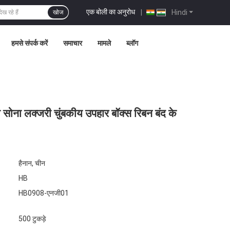
एक बोली का अनुरोध
|
Hindi
खोज
हमसे संपर्क करें
समाचार
मामले
ब्लॉग
 सोना लक्जरी चुंबकीय उपहार बॉक्स रिबन बंद के
हैनान, चीन
HB
HB0908-एनजी01
500 टुकड़े