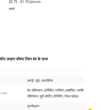
$0.75 - $1.75/pieces
बक्से
बकीय उपहार बॉक्स रिबन बंद के साथ
कपड़े, जूते, अंडरवियर
मैट लैमिनेशन, वार्निशिंग, स्टैम्पिंग, एम्बॉसिंग, ग्लॉसी
ा काम:
लैमिनेशन, यूवी कोटिंग, वैनिशिंग, गोल्ड फ़ॉइल
:
पुनर्चक्रण