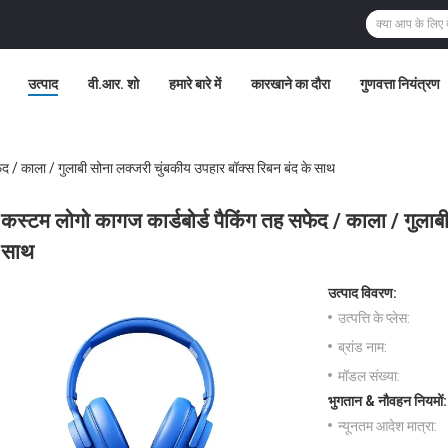
उत्पाद
वी.आर. शो
हमारे बारे में
कारखाने का दौरा
गुणवत्ता नियंत्रण
ेद / काला / गुलाबी सोना लक्जरी चुंबकीय उपहार बॉक्स रिबन बंद के साथ
कस्टम लोगो कागज कार्डबोर्ड पैकिंग तह सफेद / काला / गुलाबी
साथ
उत्पाद विवरण:
उत्पत्ति के प्लेस:
ब्रांड नाम:
मॉडल संख्या:
भुगतान & नौवहन नियमों:
न्यूनतम आदेश मात्रा: