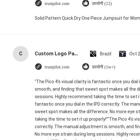
trustpilot.com
उपयोगी (12)
Solid Pattern Quick Dry One Piece Jumpsuit for W
C
Custom Logo Paper Cardboard Packing Folding White / Black / Rose Gold Luxury Magnetic Gift Box with Ribbon Closure
Brazil
Oct 
trustpilot.com
उपयोगी (1w+)
"The Pico 4's visual clarity is fantastic once you dia
smooth, and finding that sweet spot makes all the di
sessions. Highly recommend taking the time to set it u
fantastic once you dial in the IPD correctly. The ma
sweet spot makes all the difference. No more eye s
taking the time to set it up properly!""The Pico 4's vis
correctly. The manual adjustment is smooth, and fin
No more eye strain during long sessions. Highly reco