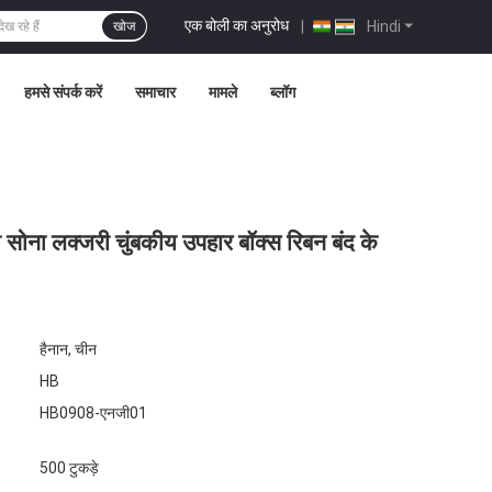
एक बोली का अनुरोध
|
Hindi
खोज
हमसे संपर्क करें
समाचार
मामले
ब्लॉग
 सोना लक्जरी चुंबकीय उपहार बॉक्स रिबन बंद के
हैनान, चीन
HB
HB0908-एनजी01
500 टुकड़े