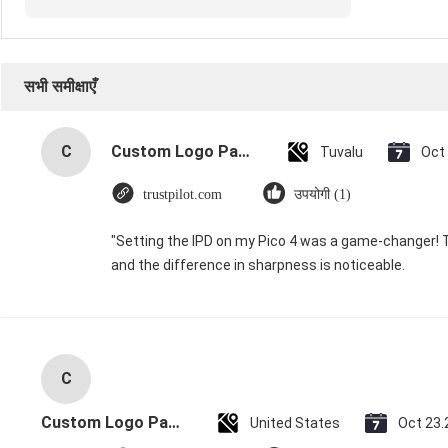
सभी समीक्षाएँ
C
Custom Logo Paper Cardboard Packing Folding White / Black / Rose Gold Luxury Magnetic Gift Box with Ribbon Closure
Tuvalu
Oct
trustpilot.com
उपयोगी (1)
"Setting the IPD on my Pico 4 was a game-changer! 
and the difference in sharpness is noticeable.
C
Custom Logo Paper Cardboard Packing Folding White / Black / Rose Gold Luxury Magnetic Gift Box with Ribbon Closure
United States
Oct 23.