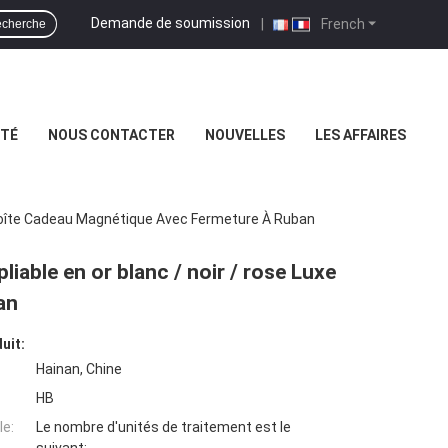
Demande de soumission
|
French
cherche
ITÉ
NOUS CONTACTER
NOUVELLES
LES AFFAIRES
e Boîte Cadeau Magnétique Avec Fermeture À Ruban
iable en or blanc / noir / rose Luxe
an
uit:
Hainan, Chine
HB
e:
Le nombre d'unités de traitement est le