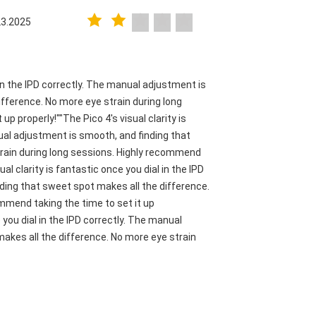
23.2025
l in the IPD correctly. The manual adjustment is
fference. No more eye strain during long
p properly!""The Pico 4's visual clarity is
nual adjustment is smooth, and finding that
train during long sessions. Highly recommend
ual clarity is fantastic once you dial in the IPD
ding that sweet spot makes all the difference.
mmend taking the time to set it up
e you dial in the IPD correctly. The manual
akes all the difference. No more eye strain