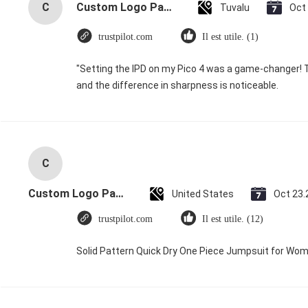
C
Custom Logo Paper Cardboard Packing Folding White / Black / Rose Gold Luxury Magnetic Gift Box with Ribbon Closure
Tuvalu
Oct
trustpilot.com
Il est utile. (1)
"Setting the IPD on my Pico 4 was a game-changer! 
and the difference in sharpness is noticeable.
C
Custom Logo Paper Cardboard Packing Folding White / Black / Rose Gold Luxury Magnetic Gift Box with Ribbon Closure
United States
Oct 23.
trustpilot.com
Il est utile. (12)
Solid Pattern Quick Dry One Piece Jumpsuit for W