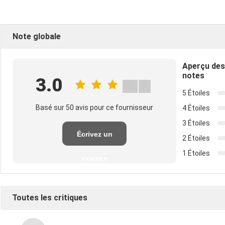
Note globale
Aperçu des
notes
3.0
5 Étoiles
Basé sur 50 avis pour ce fournisseur
4 Étoiles
3 Étoiles
Écrivez un
2 Étoiles
1 Étoiles
examen
Toutes les critiques