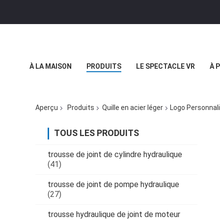
À LA MAISON
PRODUITS
LE SPECTACLE VR
À 
LE BLOG
Aperçu
Produits
Quille en acier léger
Logo Personnali
TOUS LES PRODUITS
trousse de joint de cylindre hydraulique
(41)
trousse de joint de pompe hydraulique
(27)
trousse hydraulique de joint de moteur