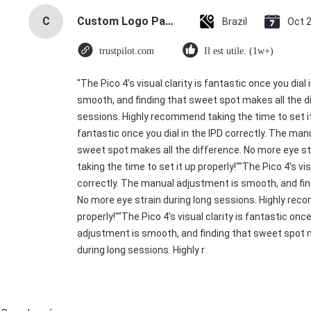
C
Custom Logo Paper Cardboard Packing Folding White / Black / Rose Gold Luxury Magnetic Gift Box with Ribbon Closure
Brazil
Oct 
trustpilot.com
Il est utile. (1w+)
"The Pico 4's visual clarity is fantastic once you dia
smooth, and finding that sweet spot makes all the di
sessions. Highly recommend taking the time to set it u
fantastic once you dial in the IPD correctly. The ma
sweet spot makes all the difference. No more eye s
taking the time to set it up properly!""The Pico 4's vis
correctly. The manual adjustment is smooth, and fin
No more eye strain during long sessions. Highly reco
properly!""The Pico 4's visual clarity is fantastic onc
adjustment is smooth, and finding that sweet spot m
during long sessions. Highly r