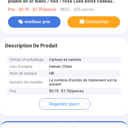
pliable en or blanc / noir / rose Luxe boîte cadeau
magnétique avec fermeture à ruban
Prix：$0.75 - $1.75/pieces
MOQ：500 pièces
meilleur prix
Contactez
Description De Produit
Détails d'emballage
Cartons et cartons
Lieu d'origine
Hainan, Chine
Nom de marque
HB
Le nombre d'unités de traitement est le
Numéro de modèle
suivant:
Prix
$0.75 - $1.75/pieces
Regardez plus