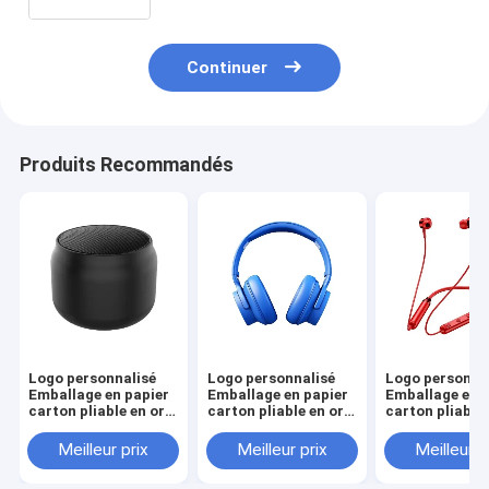
Continuer
Produits Recommandés
Logo personnalisé
Logo personnalisé
Logo personna
Emballage en papier
Emballage en papier
Emballage en 
carton pliable en or
carton pliable en or
carton pliable 
blanc / noir / rose
blanc / noir / rose
blanc / noir / r
Luxe boîte cadeau
Luxe boîte cadeau
Luxe boîte ca
Meilleur prix
Meilleur prix
Meilleur p
magnétique avec
magnétique avec
magnétique av
fermeture à ruban
fermeture à ruban
fermeture à r