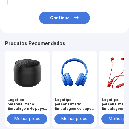
fecho de fita
Continue
Produtos Recomendados
Logotipo
Logotipo
Logotipo
personalizado
personalizado
personalizado
Embalagem de papel
Embalagem de papel
Embalagem de 
de papelão dobrável
de papelão dobrável
de papelão dob
Branco / Preto / Ouro
Branco / Preto / Ouro
Branco / Preto
Melhor preço
Melhor preço
Melhor pr
Rosa Caixa de
Rosa Caixa de
Rosa Caixa de
presente magnética
presente magnética
presente magn