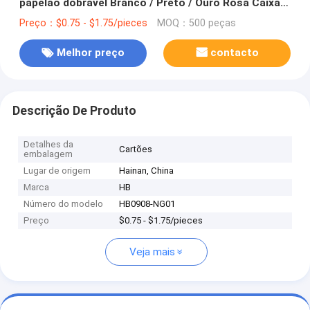
papelão dobrável Branco / Preto / Ouro Rosa Caixa
de presente magnética de luxo com fecho de fita
Preço：$0.75 - $1.75/pieces
MOQ：500 peças
Melhor preço
contacto
Descrição De Produto
Detalhes da
Cartões
embalagem
Lugar de origem
Hainan, China
Marca
HB
Número do modelo
HB0908-NG01
Preço
$0.75 - $1.75/pieces
Veja mais