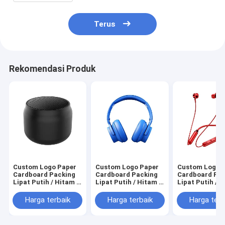
Terus
Rekomendasi Produk
Custom Logo Paper
Custom Logo Paper
Custom Logo 
Cardboard Packing
Cardboard Packing
Cardboard Pa
Lipat Putih / Hitam /
Lipat Putih / Hitam /
Lipat Putih / H
Rose Gold Luxury
Rose Gold Luxury
Rose Gold Lux
Magnetic Gift Box
Magnetic Gift Box
Magnetic Gift
Harga terbaik
Harga terbaik
Harga terb
dengan Ribbon
dengan Ribbon
dengan Ribbo
Closure
Closure
Closure