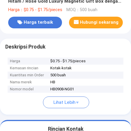
Hitam / Rose Gold Luxury Magnetic Gift Box dengan
Ribbon Closure
Harga：$0.75 - $1.75/pieces
MOQ：500 buah
Harga terbaik
Hubungi sekarang
Deskripsi Produk
Harga
$0.75 - $1.75/pieces
Kemasan rincian
Kotak-kotak
Kuantitas min Order
500 buah
Nama merek
HB
Nomor model
HB0908-NG01
Lihat Lebih
Rincian Kontak